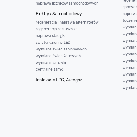
regener
naprawa liczników samochodowych
sprawdz
Elektryk Samochodowy
napraw
toczeni
regeneracja i naprawa alternatorów
wymiana
regeneracja rozrusznika
wymiana
naprawa stacyjki
wymiana 
światła dzienne LED
wymian
wymiana świec zapłonowych
wymian
wymiana świec żarowych
wymiana
wymiana żarówki
wymiana
centralne zamki
wymiana
Instalacje LPG, Autogaz
wymiana
wymiana