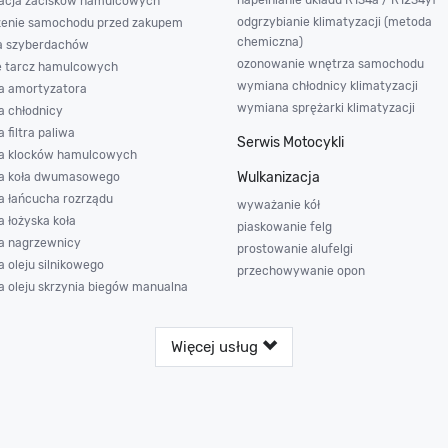
napełnianie układu R134a / R1234yf
acja zacisków hamulcowych
odgrzybianie klimatyzacji (metoda
enie samochodu przed zakupem
chemiczna)
a szyberdachów
ozonowanie wnętrza samochodu
e tarcz hamulcowych
wymiana chłodnicy klimatyzacji
 amortyzatora
wymiana sprężarki klimatyzacji
 chłodnicy
filtra paliwa
Serwis Motocykli
a klocków hamulcowych
Wulkanizacja
a koła dwumasowego
 łańcucha rozrządu
wyważanie kół
 łożyska koła
piaskowanie felg
 nagrzewnicy
prostowanie alufelgi
 oleju silnikowego
przechowywanie opon
 oleju skrzynia biegów manualna
Więcej usług