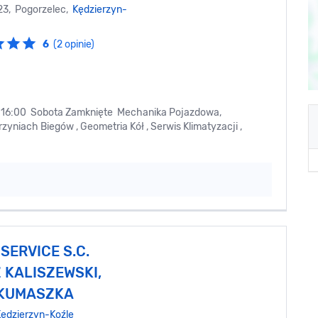
23, Pogorzelec,
Kędzierzyn-
6
(2 opinie)
 do 16:00 Sobota Zamknięte Mechanika Pojazdowa,
iach Biegów , Geometria Kół , Serwis Klimatyzacji ,
SERVICE S.C.
 KALISZEWSKI,
KUMASZKA
ędzierzyn-Koźle