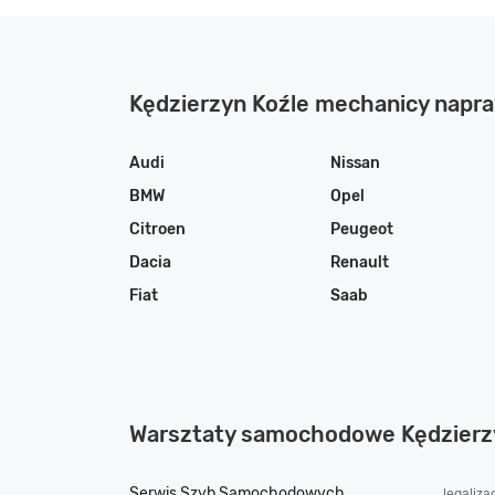
Kędzierzyn Koźle mechanicy napr
Audi
Nissan
BMW
Opel
Citroen
Peugeot
Dacia
Renault
Fiat
Saab
Warsztaty samochodowe Kędzierz
Serwis Szyb Samochodowych
legalizac