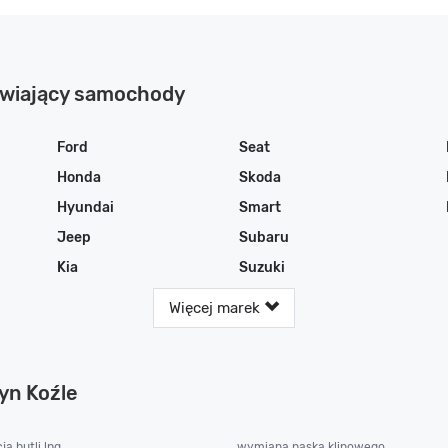
awiający samochody
Ford
Seat
Honda
Skoda
Hyundai
Smart
Jeep
Subaru
Kia
Suzuki
Więcej marek
yn Koźle
ja butli lpg
wymiana paska klinowego