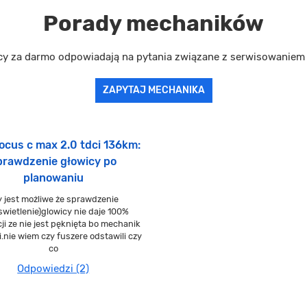
Porady mechaników
cy za darmo odpowiadają na pytania związane z serwisowanie
ZAPYTAJ MECHANIKA
ocus c max 2.0 tdci 136km:
prawdzenie głowicy po
planowaniu
y jest możliwe że sprawdzenie
swietlenie)glowicy nie daje 100%
i ze nie jest pęknięta bo mechanik
i.nie wiem czy fuszere odstawili czy
co
Odpowiedzi (2)