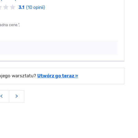
3.1
(10 opinii)
dna cene.",
wojego warsztatu?
Utwórz go teraz »
<
>