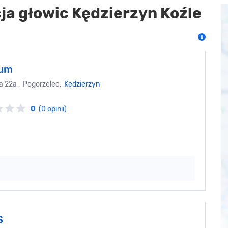
ja głowic Kędzierzyn Koźle
Gum
 22a , Pogorzelec,
Kędzierzyn
0
(0 opinii)
S