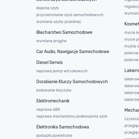
regulac
klejenie szyb
wymiana
przyciemnianie szyb samochodowych
wymiana szyby przedniej
Kosmet
Blacharstwo Samochodowe
mycie k
mycie p
wymiana progów
myjnia
Car Audio, Nawigacje Samochodowe
polerowa
polerow
Diesel Serwis
Lakier
naprawa pomp wtryskowych
lakierow
Dorabianie Kluczy Samochodowych
lakierow
kodowanie kluczyka
lakiero
lakiero
Elektromechanik
naprawa ABS
Mechan
naprawa mechanizmu podnoszenia szyb
czyszcz
przeglą
Elektronika Samochodowa
przeglą
poduszki powietrzne