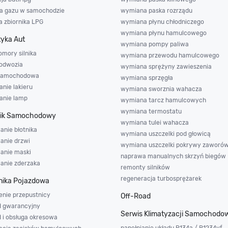
ja gazu w samochodzie
wymiana paska rozrządu
 zbiornika LPG
wymiana płynu chłodniczego
wymiana płynu hamulcowego
yka Aut
wymiana pompy paliwa
omory silnika
wymiana przewodu hamulcowego
odwozia
wymiana sprężyny zawieszenia
 samochodowa
wymiana sprzęgła
nie lakieru
wymiana sworznia wahacza
anie lamp
wymiana tarcz hamulcowych
wymiana termostatu
nik Samochodowy
wymiana tulei wahacza
anie błotnika
wymiana uszczelki pod głowicą
anie drzwi
wymiana uszczelki pokrywy zaworó
wanie maski
naprawa manualnych skrzyń biegów
wanie zderzaka
remonty silników
regeneracja turbosprężarek
ika Pojazdowa
enie przepustnicy
Off-Road
d gwarancyjny
Serwis Klimatyzacji Samochodo
d i obsługa okresowa