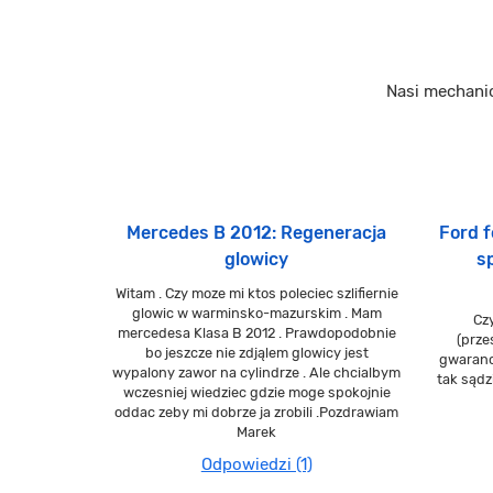
Nasi mechani
Mercedes B 2012: Regeneracja
Ford f
glowicy
s
Witam . Czy moze mi ktos poleciec szlifiernie
glowic w warminsko-mazurskim . Mam
Cz
mercedesa Klasa B 2012 . Prawdopodobnie
(prze
bo jeszcze nie zdjąlem glowicy jest
gwarancj
wypalony zawor na cylindrze . Ale chcialbym
tak sądz
wczesniej wiedziec gdzie moge spokojnie
oddac zeby mi dobrze ja zrobili .Pozdrawiam
Marek
Odpowiedzi (1)