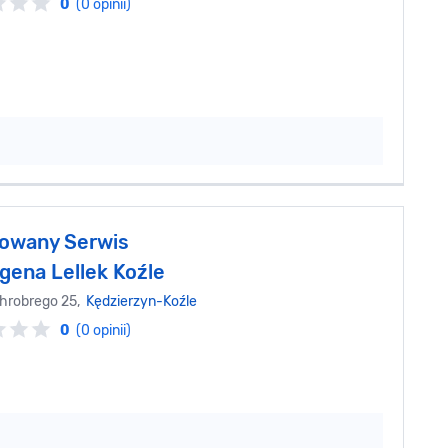
0
(0 opinii)
owany Serwis
gena Lellek Koźle
hrobrego 25,
Kędzierzyn-Koźle
0
(0 opinii)