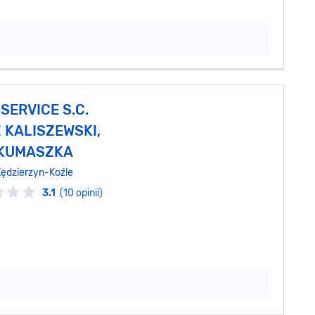
SERVICE S.C.
 KALISZEWSKI,
KUMASZKA
ędzierzyn-Koźle
3.1
(10 opinii)