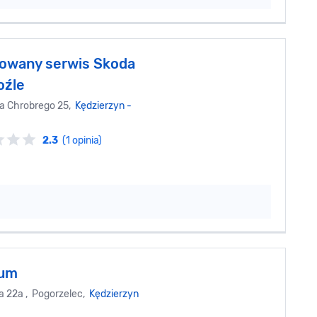
owany serwis Skoda
oźle
wa Chrobrego 25,
Kędzierzyn -
2.3
(1 opinia)
Gum
 22a , Pogorzelec,
Kędzierzyn