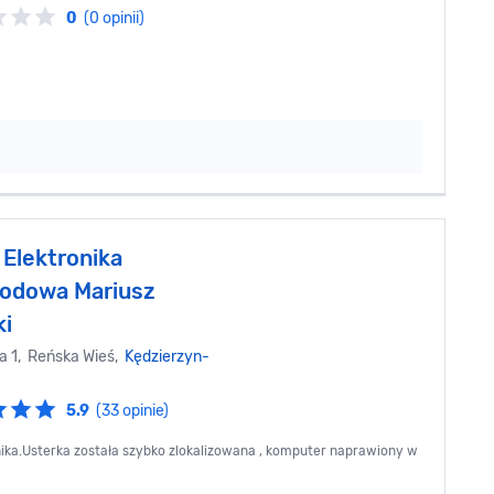
0
(0 opinii)
 Elektronika
odowa Mariusz
i
ka 1, Reńska Wieś,
Kędzierzyn-
5.9
(33 opinie)
lnika.Usterka została szybko zlokalizowana , komputer naprawiony w