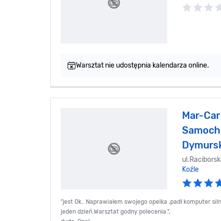
Warsztat nie udostępnia kalendarza online.
Mar-Car
Samoch
Dymursk
ul.Racibors
Koźle
"jest Ok.. Naprawiałem swojego opelka ,padł komputer si
jeden dzień.Warsztat godny polecenia.",