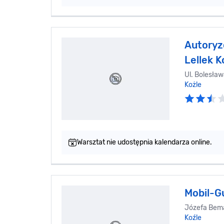
Autoryz
Lellek K
Ul. Bolesła
Kożle
Warsztat nie udostępnia kalendarza online.
Mobil-
Józefa Bema
Koźle