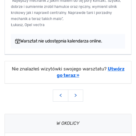
"Najlepszy mechanik z jakim mialem do tej pory kontakt. Szybko,
dobrze i sumiennie zrobil hamulce oraz ręczny, wymienil silnik
krokowy jak i naprawil centralny. Naprawde tani i porzadny
mechanik a teraz takich malo",
Łukasz, Opel vectra
Warsztat nie udostępnia kalendarza online.
Nie znalazłeś wizytówki swojego warsztatu?
Utwórz
go teraz »
<
>
W OKOLICY