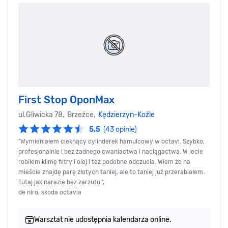
First Stop OponMax
ul.Gliwicka 78, Brzeźce,
Kędzierzyn-Koźle
5.5
(43 opinie)
"Wymieniałem cieknący cylinderek hamulcowy w octavi. Szybko,
profesjonalnie i bez żadnego cwaniactwa i naciągactwa. W lecie
robiłem klimę filtry i olej i też podobne odczucia. Wiem że na
mieście znajdę parę złotych taniej, ale to taniej już przerabiałem.
Tutaj jak narazie bez zarzutu.",
de niro, skoda octavia
Warsztat nie udostępnia kalendarza online.