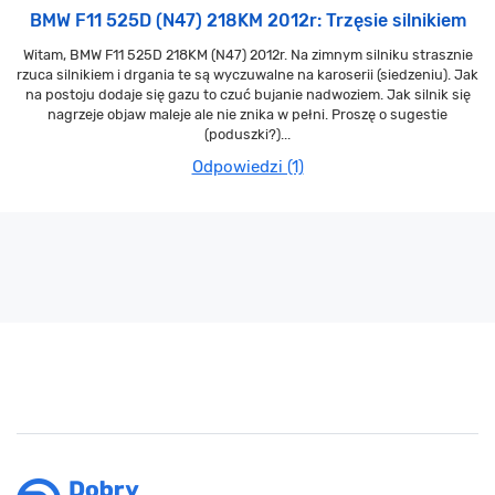
BMW F11 525D (N47) 218KM 2012r: Trzęsie silnikiem
Witam, BMW F11 525D 218KM (N47) 2012r. Na zimnym silniku strasznie
rzuca silnikiem i drgania te są wyczuwalne na karoserii (siedzeniu). Jak
na postoju dodaje się gazu to czuć bujanie nadwoziem. Jak silnik się
nagrzeje objaw maleje ale nie znika w pełni. Proszę o sugestie
(poduszki?)...
Odpowiedzi (1)