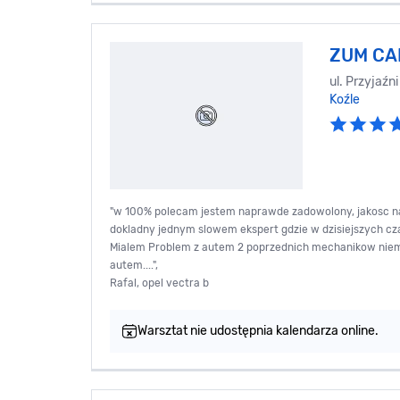
ZUM CA
ul. Przyjaźn
Koźle
"w 100% polecam jestem naprawde zadowolony, jakosc nap
dokladny jednym slowem ekspert gdzie w dzisiejszych cz
Mialem Problem z autem 2 poprzednich mechanikow niemog
autem....",
Rafal, opel vectra b
Warsztat nie udostępnia kalendarza online.