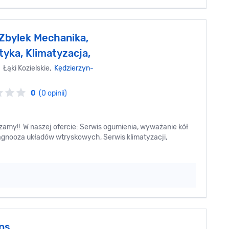
 Zbylek Mechanika,
yka, Klimatyzacja,
 Łąki Kozielskie,
Kędzierzyn-
0
(0 opinii)
szamy!! W naszej ofercie: Serwis ogumienia, wyważanie kół
agnooza układów wtryskowych, Serwis klimatyzacji,
ans