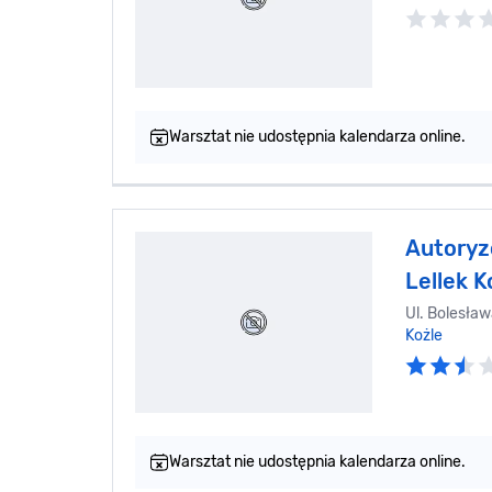
Warsztat nie udostępnia kalendarza online.
Autoryz
Lellek K
Ul. Bolesła
Kożle
Warsztat nie udostępnia kalendarza online.