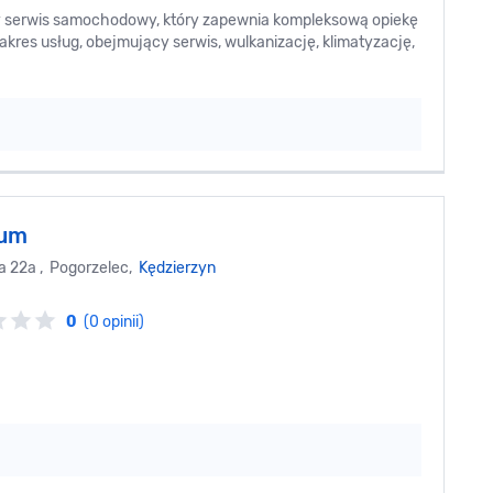
y serwis samochodowy, który zapewnia kompleksową opiekę
kres usług, obejmujący serwis, wulkanizację, klimatyzację,
Gum
 22a , Pogorzelec,
Kędzierzyn
0
(0 opinii)