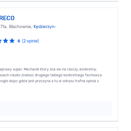
RECO
i 71a, Blachownia,
Kędzierzyn-
6
(2 opinie)
rawy super. Mechanik ktory zna sie na rzeczy, konkretny,
asach ciezko znalezc drugiego takiego konkretnego fachowca.
lo dojsc gdzie jest przczyna a tu w odrazu trafna opinia z