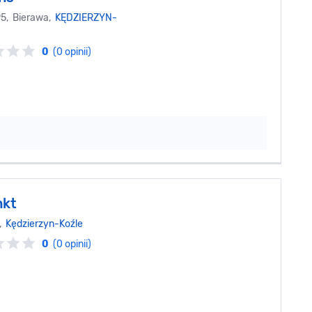
5, Bierawa,
KĘDZIERZYN-
0
(0 opinii)
nkt
0,
Kędzierzyn-Koźle
0
(0 opinii)