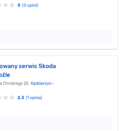
0
(0 opinii)
owany serwis Skoda
oźle
wa Chrobrego 25,
Kędzierzyn -
2.3
(1 opinia)