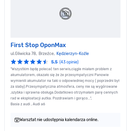
First Stop OponMax
ul.Gliwicka 78, Brzeźce,
Kędzierzyn-Koźle
5.5
(43 opinie)
"Wszystkim będę polecać ten serwis,ciągle miałam problem z
akumulatorem, okazało się że że przesympatyczni Panowie
wymienili akumulator na taki o odpowiedniej mocy ( poprzedni był
za slaby).Przesympatyczna atmosfera, ceny nie są wygórowane
,szybka i sprawna obsługa.Dodatkowo otrzymałam parę cennych
rad w eksploatacji autka. Pozdrawiam i gorąco...",
Basia z audi , Audi a6
Warsztat nie udostępnia kalendarza online.