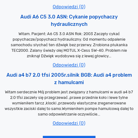
Odpowiedzi (0)
Audi A6 C5 3.0 ASN: Cykanie popychaczy
hydraulicznych
Witam. Pacjent: A6 C5 3.0 ASN Rok: 2003 Zaczęły cykać
popychacze/popychacz hydrauliczny. Od momentu odpalenie
samochodu słychać ten dźwięk bez przerwy. Zrobiona płukanka
TEC2000. Zalany świeży olej MOTUL X-Cess 5W-40. Problem nie
zniknął Dźwięk wydobywa się z lewej głowicy...
Odpowiedzi (0)
Audi a4 b7 2.0 tfsi 2005r.silnik BGB: Audi a4 problem
z hamulcami
Witam serdecznie Mój problem jest związany z hamulcami w audi a4 b7
2.0 tfsi zaczeły się przegrzewać ,prawe przednie koło i lewe tylne
wymieniłem tarcz ,klocki ,przewody elastyczne zregenerowane
wszystkie zaciski dalej to samo.Wymieniłem pompe hamulcową dalej to
samo odpowietrzanie oczywiście...
Odpowiedzi (0)