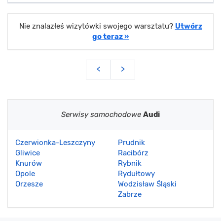
Nie znalazłeś wizytówki swojego warsztatu?
Utwórz
go teraz »
<
>
Serwisy samochodowe
Audi
Czerwionka-Leszczyny
Prudnik
Gliwice
Racibórz
Knurów
Rybnik
Opole
Rydułtowy
Orzesze
Wodzisław Śląski
Zabrze