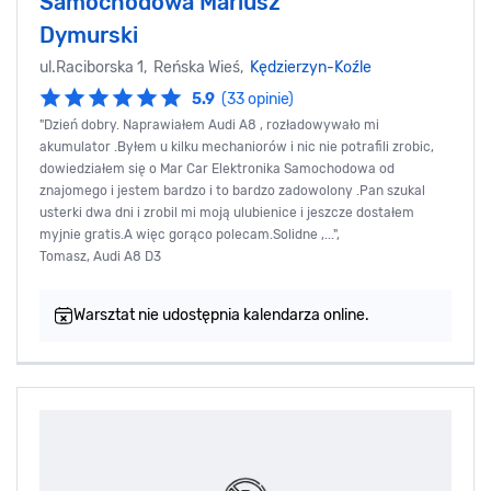
Samochodowa Mariusz
Dymurski
ul.Raciborska 1, Reńska Wieś,
Kędzierzyn-Koźle
5.9
(33 opinie)
"Dzień dobry. Naprawiałem Audi A8 , rozładowywało mi
akumulator .Byłem u kilku mechaniorów i nic nie potrafili zrobic,
dowiedziałem się o Mar Car Elektronika Samochodowa od
znajomego i jestem bardzo i to bardzo zadowolony .Pan szukal
usterki dwa dni i zrobil mi moją ulubienice i jeszcze dostałem
myjnie gratis.A więc gorąco polecam.Solidne ,...",
Tomasz, Audi A8 D3
Warsztat nie udostępnia kalendarza online.