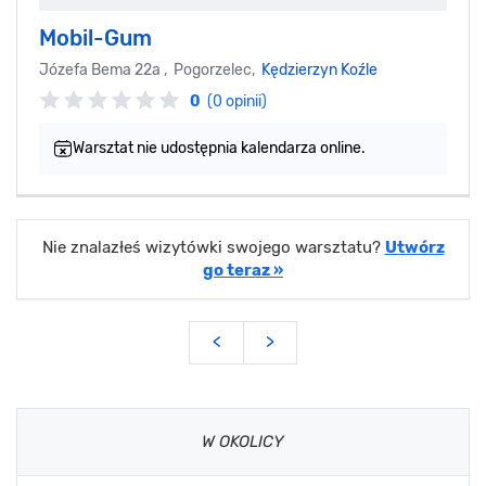
Mobil-Gum
Józefa Bema 22a , Pogorzelec,
Kędzierzyn Koźle
0
(0 opinii)
Warsztat nie udostępnia kalendarza online.
Nie znalazłeś wizytówki swojego warsztatu?
Utwórz
go teraz »
<
>
W OKOLICY