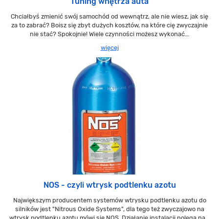
Tuning wnętrza auta
Chciałbyś zmienić swój samochód od wewnątrz, ale nie wiesz, jak się
za to zabrać? Boisz się zbyt dużych kosztów, na które cię zwyczajnie
nie stać? Spokojnie! Wiele czynności możesz wykonać...
więcej
NOS - czyli wtrysk podtlenku azotu
Największym producentem systemów wtrysku podtlenku azotu do
silników jest "Nitrous Oxide Systems", dla tego też zwyczajowo na
wtrysk podtlenku azotu mówi się NOS. Działanie instalacji polega na...