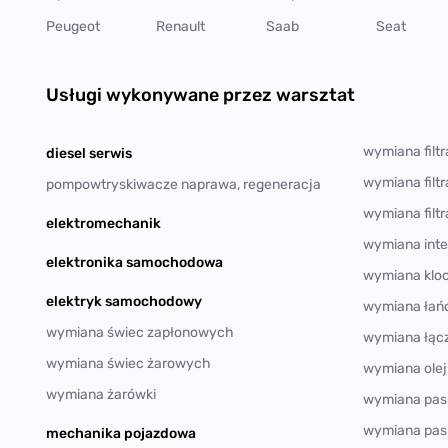
Peugeot
Renault
Saab
Seat
Usługi wykonywane przez warsztat
wymiana filt
diesel serwis
wymiana filtr
pompowtryskiwacze naprawa, regeneracja
wymiana filtr
elektromechanik
wymiana inte
elektronika samochodowa
wymiana klo
elektryk samochodowy
wymiana łań
wymiana świec zapłonowych
wymiana łączn
wymiana świec żarowych
wymiana olej
wymiana żarówki
wymiana pas
wymiana pas
mechanika pojazdowa