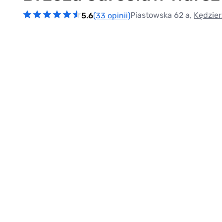
Piastowska 62 a,
Kędzie
5.6
(33 opinii)
Item
1
of
0