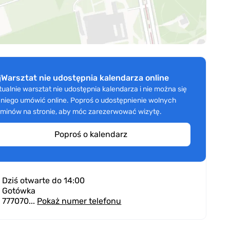
Warsztat nie udostępnia kalendarza online
tualnie warsztat nie udostępnia kalendarza i nie można się
 niego umówić online. Poproś o udostępnienie wolnych
rminów na stronie, aby móc zarezerwować wizytę.
Poproś o kalendarz
Dziś otwarte do 14:00
Gotówka
777070...
Pokaż numer telefonu