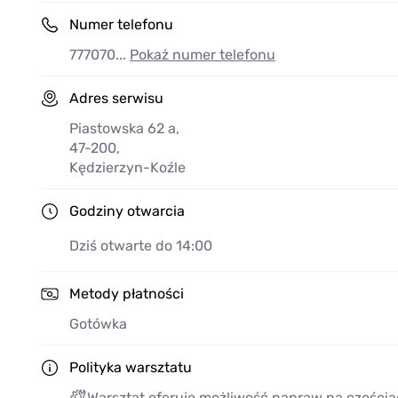
samochód trafił w dobre ręce.
Zapraszamy do skorzystania z usług naszego warsz
Numer telefonu
opiekę i naprawy na najwyższym poziomie. Jesteśmy
zapewnić Ci bezpieczną i komfortową jazdę każdego
777070...
Pokaż numer telefonu
Adres serwisu
Piastowska 62 a
,
47-200
,
Kędzierzyn-Koźle
Godziny otwarcia
Dziś otwarte do 14:00
Metody płatności
Gotówka
Polityka warsztatu
Warsztat oferuje możliwość napraw na częścia