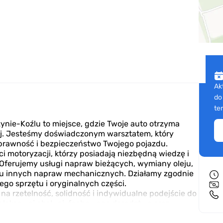
Ak
do
te
ynie-Koźlu to miejsce, gdzie Twoje auto otrzyma
j. Jesteśmy doświadczonym warsztatem, który
sprawność i bezpieczeństwo Twojego pojazdu.
 motoryzacji, którzy posiadają niezbędną wiedzę i
 Oferujemy usługi napraw bieżących, wymiany oleju,
elu innych napraw mechanicznych. Działamy zgodnie
go sprzętu i oryginalnych części.
 rzetelność, solidność i indywidualne podejście do
pleksowej obsługi, fachowego doradztwa oraz
 profesjonalizmowi, możesz mieć pewność, że Twój