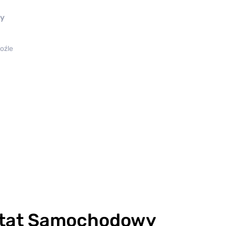
ny
oźle
ztat Samochodowy