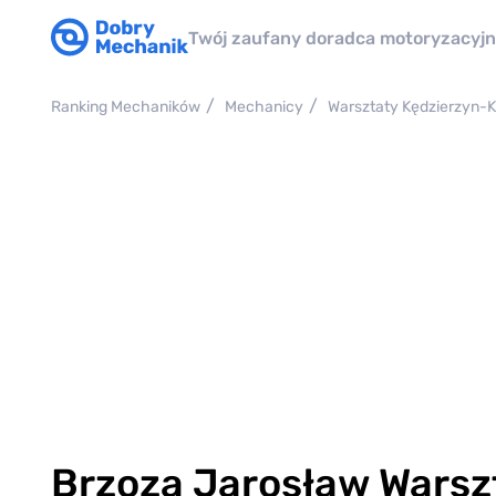
Twój zaufany doradca motoryzacyj
Ranking Mechaników
Mechanicy
Warsztaty Kędzierzyn-K
Brzoza Jarosław Wars