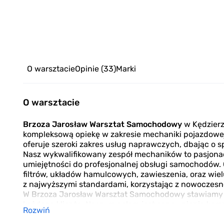
O warsztacie
Opinie
(33)
Marki
O warsztacie
Brzoza Jarosław Warsztat Samochodowy
w Kędzierz
kompleksową opiekę w zakresie mechaniki pojazdowe
oferuje szeroki zakres usług naprawczych, dbając o 
Nasz wykwalifikowany zespół mechaników to pasjonaci
umiejętności do profesjonalnej obsługi samochodów.
filtrów, układów hamulcowych, zawieszenia, oraz wi
z najwyższymi standardami, korzystając z nowoczesne
W Brzoza Jarosław Warsztat Samochodowy stawiamy na
każdego klienta. Naszym celem jest zapewnienie kom
Rozwiń
satysfakcji z usług. Dzięki naszemu zaangażowaniu i