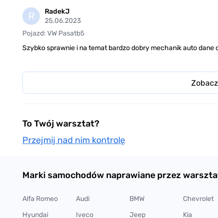
RadekJ
R
25.06.2023
Pojazd: VW Pasatb5
Szybko sprawnie i na temat bardzo dobry mechanik auto dane d
Zobacz
To Twój warsztat?
Przejmij nad nim kontrolę
Marki samochodów naprawiane przez warszta
Alfa Romeo
Audi
BMW
Chevrolet
Hyundai
Iveco
Jeep
Kia