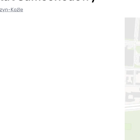
rzyn-Koźle