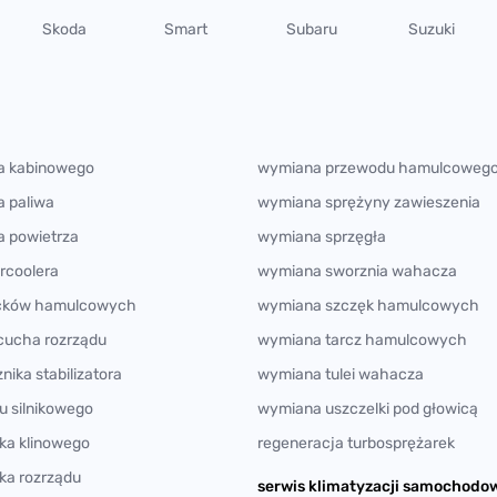
Skoda
Smart
Subaru
Suzuki
ra kabinowego
wymiana przewodu hamulcoweg
a paliwa
wymiana sprężyny zawieszenia
a powietrza
wymiana sprzęgła
rcoolera
wymiana sworznia wahacza
cków hamulcowych
wymiana szczęk hamulcowych
cucha rozrządu
wymiana tarcz hamulcowych
ika stabilizatora
wymiana tulei wahacza
u silnikowego
wymiana uszczelki pod głowicą
ka klinowego
regeneracja turbosprężarek
ka rozrządu
serwis klimatyzacji samochodo