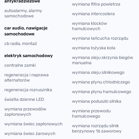
antykradzieżowe
wymiana filtra powietrza
autoalarmy, alarmy
wymiana intercoolera
samochodowe
wymiana klocków
car audio, nawigacje
hamulcowych
samochodowe
wymiana łańcucha rozrządu
cb radia, montaż
wymiana łożyska koła
elektryk samochodowy
wymiana oleju skrzynia biegów
manualna
centralne zamki
wymiana oleju silnikowego
regeneracja i naprawa
alternatorów
wymiana płynu chłodniczego
regeneracja rozrusznika
wymiana płynu hamulcowego
światła dzienne LED
wymiana poduszki silnika
wymiana przewodów
wymiana przewodu
zapłonowych
hamulcowego
wymiana świec zapłonowych
wymiana rozrządu silnik
benzynowy 16 zaworowy
wymiana świec żarowych