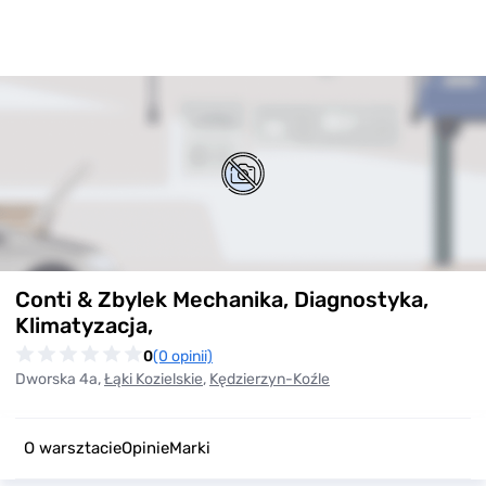
Item
Conti & Zbylek Mechanika, Diagnostyka,
1
of
Klimatyzacja,
0
0
(0 opinii)
Dworska 4a,
Łąki Kozielskie
,
Kędzierzyn-Koźle
O warsztacie
Opinie
Marki