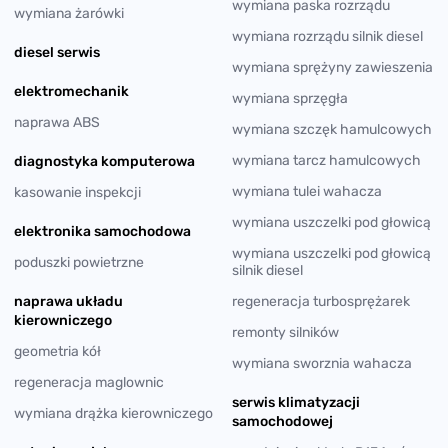
wymiana paska rozrządu
wymiana żarówki
wymiana rozrządu silnik diesel
diesel serwis
wymiana sprężyny zawieszenia
elektromechanik
wymiana sprzęgła
naprawa ABS
wymiana szczęk hamulcowych
wymiana tarcz hamulcowych
diagnostyka komputerowa
wymiana tulei wahacza
kasowanie inspekcji
wymiana uszczelki pod głowicą
elektronika samochodowa
wymiana uszczelki pod głowicą
poduszki powietrzne
silnik diesel
naprawa układu
regeneracja turbosprężarek
kierowniczego
remonty silników
geometria kół
wymiana sworznia wahacza
regeneracja maglownic
serwis klimatyzacji
wymiana drążka kierowniczego
samochodowej