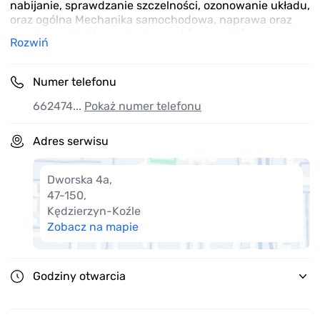
nabijanie, sprawdzanie szczelności, ozonowanie układu,
oraz ogólna Mechanika samochodowa, naprawa oraz
wymiana układów wydechowych(spawanie),
Rozwiń
kompleksowa geometria.
Numer telefonu
662474...
Pokaż numer telefonu
Adres serwisu
Dworska 4a
,
47-150
,
Kędzierzyn-Koźle
Zobacz na mapie
Godziny otwarcia