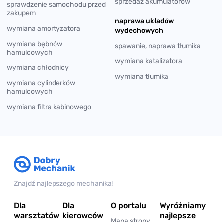
sprzedaż akumulatorów
sprawdzenie samochodu przed
zakupem
naprawa układów
wymiana amortyzatora
wydechowych
wymiana bębnów
spawanie, naprawa tłumika
hamulcowych
wymiana katalizatora
wymiana chłodnicy
wymiana tłumika
wymiana cylinderków
hamulcowych
wymiana filtra kabinowego
Znajdź najlepszego mechanika!
Dla
Dla
O portalu
Wyróżniamy
warsztatów
kierowców
najlepsze
Mapa strony