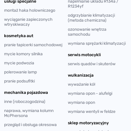
usługi specjalne
napełnianie układu R134a /
R1234yf
montaż haka holowniczego
odgrzybianie klimatyzacji
wyciąganie zapieczonych
(metoda chemiczna)
wtryskiwaczy
ozonowanie wnętrza
samochodu
kosmetyka aut
wymiana sprężarki klimatyzacji
pranie tapicerki samochodowej
mycie komory silnika
serwis motocykli
mycie podwozia
serwis quadów i skuterów
polerowanie lamp
wulkanizacja
pranie podsufitki
wyważanie kół
mechanika pojazdowa
wymiana opon - alufelgi
inne (roboczogodzina)
wymiana opon
naprawa, wymiana kolumn
wymiana wentyli w feldze
McPhersona
sklep motoryzacyjny
przegląd i obsługa okresowa