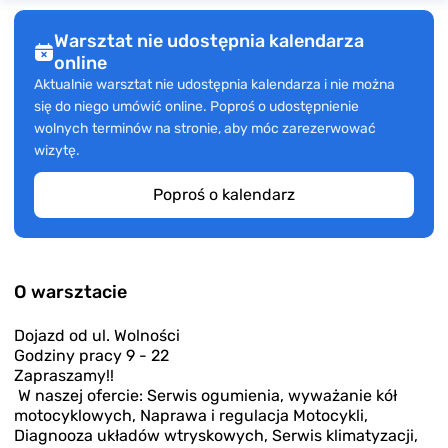
Warsztat nie udostępnia kalendarza
online
Aktualnie warsztat nie udostępnia kalendarza i nie można
się do niego umówić online. Poproś o udostępnienie
wolnych terminów na stronie, aby móc zarezerwować
wizytę.
Poproś o kalendarz
O warsztacie
Dojazd od ul. Wolności
Godziny pracy 9 - 22
Zapraszamy!!
W naszej ofercie: Serwis ogumienia, wyważanie kół
motocyklowych, Naprawa i regulacja Motocykli,
Diagnooza układów wtryskowych, Serwis klimatyzacji,