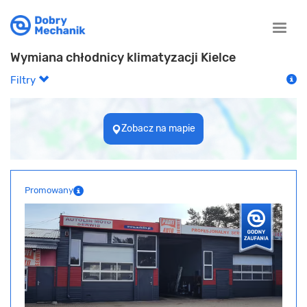
Toggle
naviga
Wymiana chłodnicy klimatyzacji Kielce
Filtry
Zobacz na mapie
Promowany