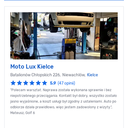
Moto Lux Kielce
Batalionów Chłopskich 226, Niewachlów,
Kielce
5.9
(47 opinii)
"Polecam warsztat. Naprawa została wykonana sprawnie i bez
niepotrzebnego przeciągania. Kontakt był dobry, wszystko zostało
jasno wyjaśnione, a koszt usługi był zgodny z ustaleniami. Auto po
odbiorze działa prawidłowo, więc jestem zadowolony z wizyty.",
Mateusz, Golf 6