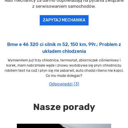
Nasi mechanicy za darmo odpowiadają na pytania związane
z serwisowaniem samochodów.
ZAPYTAJ MECHANIKA
Bmw e 46 320 ci silnik m 52, 150 km, 99r.: Problem z
układem chlodzenia
Wymieniłem już trzy chlodnice, termostat, zbiorniczek ciśnieniowy i
korek, mam nabrzmiale węże i znowu wydobywa się płyn chłodniczy,
robiłem test na co2 i płyn się nie zabarwil, auto chodzi równo nie kopci.
Co mu może dolegac?
Odpowiedzi (3)
Nasze porady