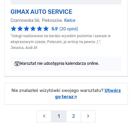
GIMAX AUTO SERVICE
Czarnowska 56, Piekoszów,
Kielce
5.9
(20 opinii)
"Usługi realizowane na bardzo wysokim poziomie i zawsze w
ekspresowym czasie. Polecam, ja wrócę na pewno :) ",
Jessica, Audi A1
Warsztat nie udostępnia kalendarza online.
Nie znalazłeś wizytówki swojego warsztatu?
Utwórz
go teraz »
<
1
2
>