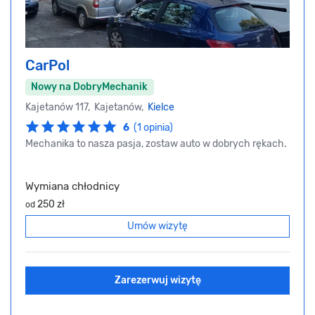
CarPol
Nowy na DobryMechanik
Kajetanów 117, Kajetanów,
Kielce
6
(1 opinia)
Mechanika to nasza pasja, zostaw auto w dobrych rękach.
Wymiana chłodnicy
250 zł
od
Umów wizytę
Zarezerwuj wizytę