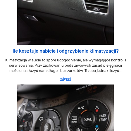
Ile kosztuje nabicie i odgrzybienie klimatyzacji?
Klimatyzacja w aucie to spore udogodnienie, ale wymagające kontroli i
serwisowania. Przy zachowaniu podstawowych zasad pielęgnacji
może ona służyć nam długo i bez zarzutów. Trzeba jednak liczyć...
więcej