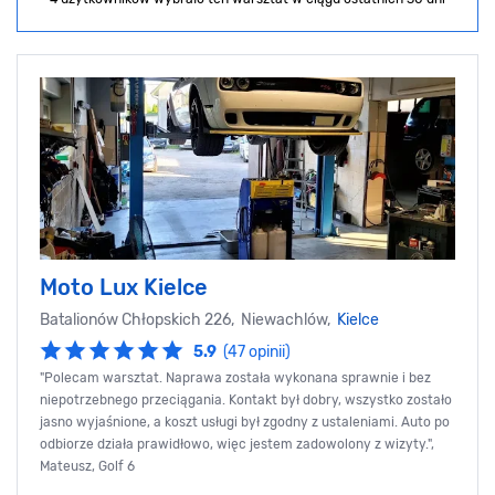
Moto Lux Kielce
Batalionów Chłopskich 226, Niewachlów,
Kielce
5.9
(47 opinii)
"Polecam warsztat. Naprawa została wykonana sprawnie i bez
niepotrzebnego przeciągania. Kontakt był dobry, wszystko zostało
jasno wyjaśnione, a koszt usługi był zgodny z ustaleniami. Auto po
odbiorze działa prawidłowo, więc jestem zadowolony z wizyty.",
Mateusz, Golf 6