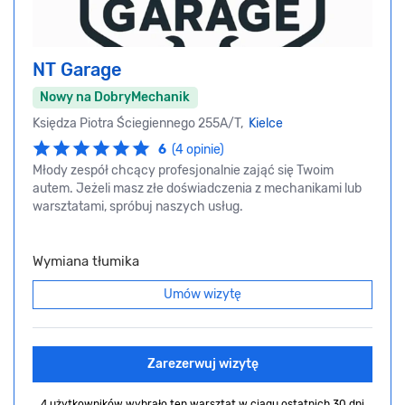
NT Garage
Nowy na DobryMechanik
Księdza Piotra Ściegiennego 255A/T,
Kielce
6
(4 opinie)
Młody zespół chcący profesjonalnie zająć się Twoim
autem. Jeżeli masz złe doświadczenia z mechanikami lub
warsztatami, spróbuj naszych usług.
Wymiana tłumika
Umów wizytę
Zarezerwuj wizytę
4 użytkowników wybrało ten warsztat
w ciągu ostatnich 30 dni