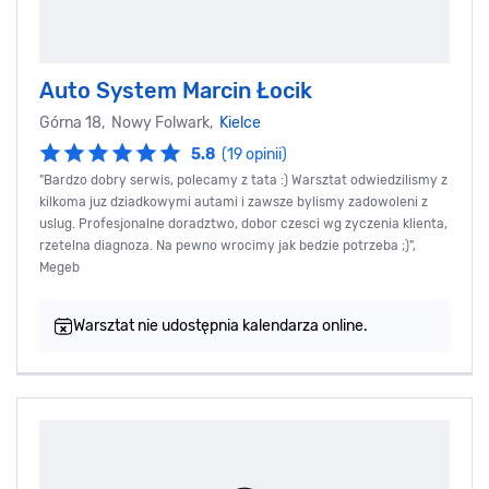
Auto System Marcin Łocik
Górna 18, Nowy Folwark,
Kielce
5.8
(19 opinii)
"Bardzo dobry serwis, polecamy z tata :) Warsztat odwiedzilismy z
kilkoma juz dziadkowymi autami i zawsze bylismy zadowoleni z
uslug. Profesjonalne doradztwo, dobor czesci wg zyczenia klienta,
rzetelna diagnoza. Na pewno wrocimy jak bedzie potrzeba ;)",
Megeb
Warsztat nie udostępnia kalendarza online.