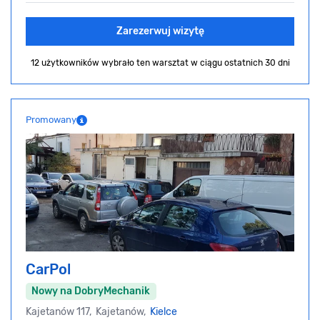
Zarezerwuj wizytę
12 użytkowników wybrało ten warsztat
w ciągu ostatnich 30 dni
Promowany
CarPol
Nowy na DobryMechanik
Kajetanów 117, Kajetanów,
Kielce