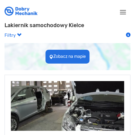
Toggle
naviga
Lakiernik samochodowy Kielce
Filtry
Zobacz na mapie