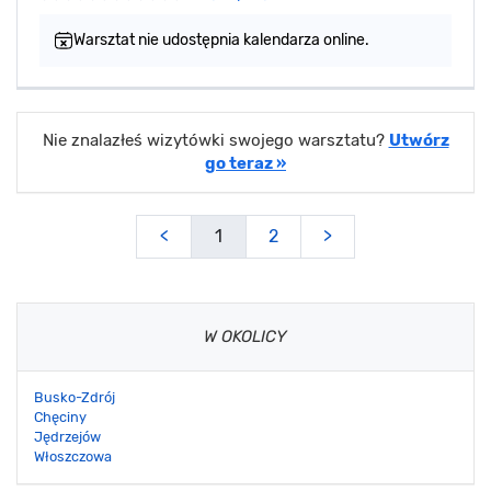
Warsztat nie udostępnia kalendarza online.
Nie znalazłeś wizytówki swojego warsztatu?
Utwórz
go teraz »
<
1
2
>
W OKOLICY
Busko-Zdrój
Chęciny
Jędrzejów
Włoszczowa