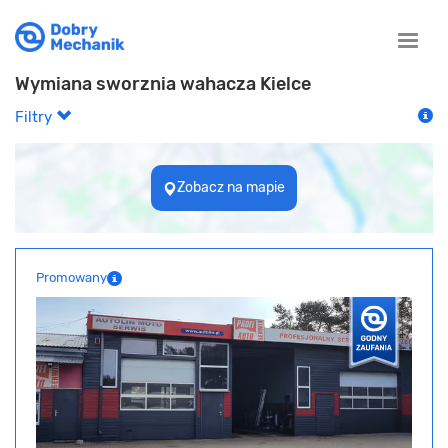
Toggle
naviga
Wymiana sworznia wahacza Kielce
Filtry
Zobacz na mapie
Promowany