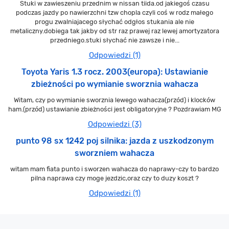
Stuki w zawieszeniu przednim w nissan tiida.od jakiegoś czasu
podczas jazdy po nawierzchni tzw chopla czyli coś w rodz małego
progu zwalniajacego słychać odgłos stukania ale nie
metaliczny.dobiega tak jakby od str raz prawej raz lewej amortyzatora
przedniego.stuki słychać nie zawsze i nie...
Odpowiedzi (1)
Toyota Yaris 1.3 rocz. 2003(europa): Ustawianie
zbieżności po wymianie sworznia wahacza
Witam, czy po wymianie sworznia lewego wahacza(przód) i klocków
ham.(przód) ustawianie zbieżności jest obligatoryjne ? Pozdrawiam MG
Odpowiedzi (3)
punto 98 sx 1242 poj silnika: jazda z uszkodzonym
sworzniem wahacza
witam mam fiata punto i sworzen wahacza do naprawy-czy to bardzo
pilna naprawa czy moge jezdzic,oraz czy to duzy koszt ?
Odpowiedzi (1)