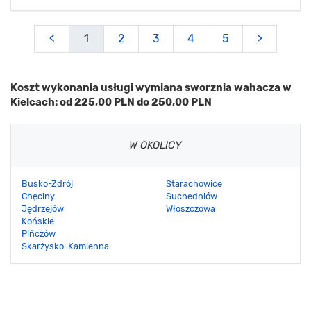
<
1
2
3
4
5
>
Koszt wykonania usługi wymiana sworznia wahacza w
Kielcach: od 225,00 PLN do 250,00 PLN
W OKOLICY
Busko-Zdrój
Starachowice
Chęciny
Suchedniów
Jędrzejów
Włoszczowa
Końskie
Pińczów
Skarżysko-Kamienna