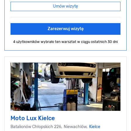
Umów wizytę
Zarezerwuj wizytę
4 użytkowników wybrało ten warsztat
w ciągu ostatnich 30 dni
Moto Lux Kielce
Batalionów Chłopskich 226, Niewachlów,
Kielce