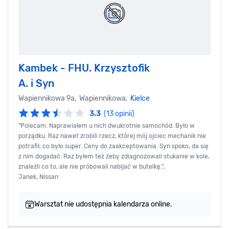
Kambek - FHU. Krzysztofik
A. i Syn
Wapiennikowa 9a, Wapiennikowa,
Kielce
3.3
(13 opinii)
"Polecam. Naprawiałem u nich dwukrotnie samochód. Było w
porządku. Raz nawet zrobili rzecz, której mój ojciec mechanik nie
potrafił, co było super. Ceny do zaakceptowania. Syn spoko, da się
z nim dogadać. Raz byłem też żeby zdiagnozowali stukanie w kole,
znaleźli co to, ale nie próbowali nabijać w butelkę.",
Janek, Nissan
Warsztat nie udostępnia kalendarza online.