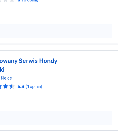
0
(0 opinii)
owany Serwis Hondy
ki
,
Kielce
5.3
(1 opinia)