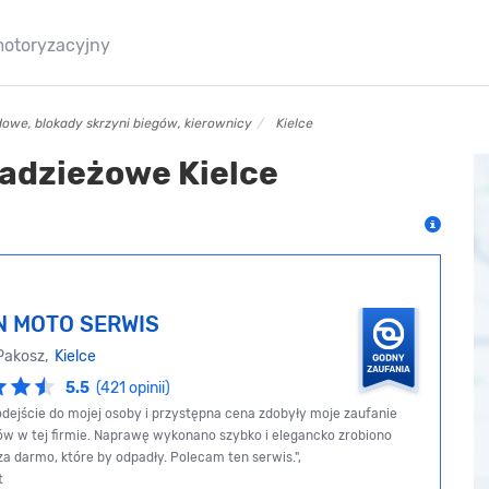
motoryzacyjny
we, blokady skrzyni biegów, kierownicy
Kielce
adzieżowe Kielce
N MOTO SERWIS
Pakosz,
Kielce
5.5
(421 opinii)
dejście do mojej osoby i przystępna cena zdobyły moje zaufanie
w w tej firmie. Naprawę wykonano szybko i elegancko zrobiono
za darmo, które by odpadły. Polecam ten serwis.",
t