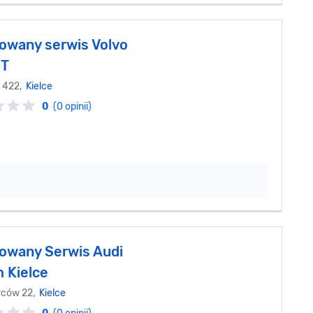
owany serwis Volvo
T
 422,
Kielce
0
(0 opinii)
owany Serwis Audi
 Kielce
wców 22,
Kielce