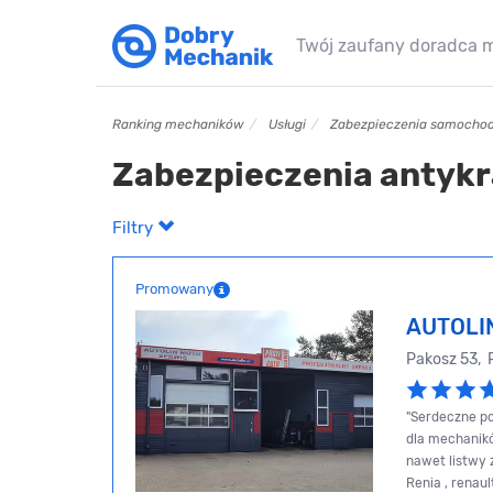
Twój zaufany doradca 
Ranking mechaników
Usługi
Zabezpieczenia samochodo
Zabezpieczenia antykr
Filtry
Promowany
AUTOLI
Pakosz 53, 
"Serdeczne po
dla mechanikó
nawet listwy 
Renia , renaul