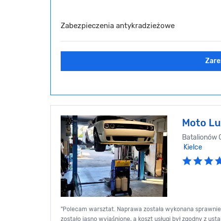
Zabezpieczenia antykradzieżowe
Zare
Moto Lu
Batalionów 
Kielce
"Polecam warsztat. Naprawa została wykonana sprawnie i
zostało jasno wyjaśnione, a koszt usługi był zgodny z ust