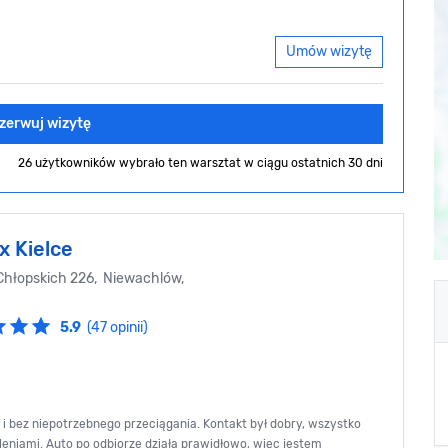
Umów wizytę
zerwuj wizytę
26 użytkowników wybrało ten warsztat
w ciągu ostatnich 30 dni
x Kielce
Chłopskich 226, Niewachlów,
5.9
(47 opinii)
 bez niepotrzebnego przeciągania. Kontakt był dobry, wszystko
aleniami. Auto po odbiorze działa prawidłowo, więc jestem