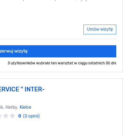
Umów wizytę
zerwuj wizytę
3 użytkowników wybrało ten warsztat
w ciągu ostatnich 30 dni
RVICE " INTER-
36, Herby,
Kielce
0
(0 opinii)