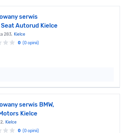
owany serwis
Seat Autorud Kielce
ka 283,
Kielce
0
(0 opinii)
owany serwis BMW,
Motors Kielce
 2,
Kielce
0
(0 opinii)