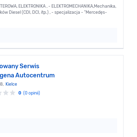
UTEROWA, ELEKTRONIKA , - ELEKTROMECHANIKA,Mechanika,
w Diesel (CDI, DCI, itp.) , - specjalizacja - "Mercedęs-
owany Serwis
gena Autocentrum
18,
Kielce
0
(0 opinii)