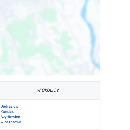
W OKOLICY
Jędrzejów
Końskie
Szydłowiec
Włoszczowa