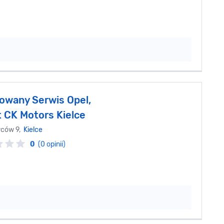
owany Serwis Opel,
 CK Motors Kielce
wców 9,
Kielce
0
(0 opinii)