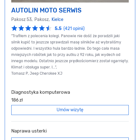
AUTOLIN MOTO SERWIS
Pakosz 53, Pakosz,
Kielce
5.5
(421 opinii)
"Trafiłem z polecenia kolegi. Panowie nie dość że poradzili jaki
silnik kupić to jeszcze sprawdzali masę silników aż wybraliśmy
odpowiedni. I wszystko hula bardzo ładnie. Do tego cała masa
mniejszych robótek jak to przy autku z 92 roku, jak wydech od
innego modelu. Ostatnio jeszcze prędkościomierz został ogarnięty.
Klimat i obsługa super. I...",
Tomasz P, Jeep Cherokee XJ
Diagnostyka komputerowa
186 zł
Umów wizytę
Naprawa usterki