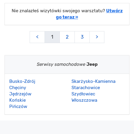
Nie znalazłeś wizytówki swojego warsztatu?
Utwórz
go teraz »
<
1
2
3
>
Serwisy samochodowe
Jeep
Busko-Zdrój
Skarżysko-Kamienna
Chęciny
Starachowice
Jędrzejów
Szydłowiec
Końskie
Włoszczowa
Pińczów