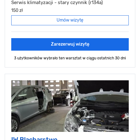
Serwis klimatyzacji - stary czynnik (r134a)
150 zł
Umów wizytę
Zarezerwuj wizytę
3 użytkowników wybrało ten warsztat
w ciągu ostatnich 30 dni
IW Blacharstwo