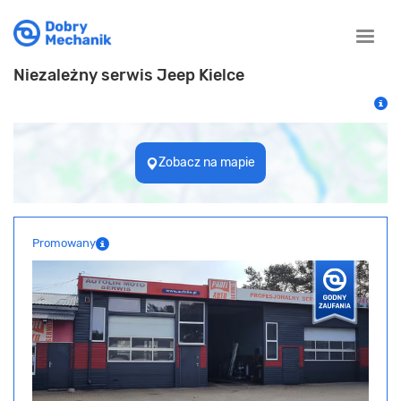
Toggle
naviga
Niezależny serwis Jeep Kielce
Zobacz na mapie
Promowany