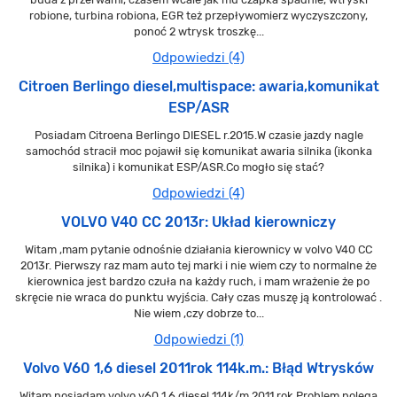
robione, turbina robiona, EGR też przepływomierz wyczyszczony,
ponoć 2 wtrysk troszkę...
Odpowiedzi (4)
Citroen Berlingo diesel,multispace: awaria,komunikat
ESP/ASR
Posiadam Citroena Berlingo DIESEL r.2015.W czasie jazdy nagle
samochód stracił moc pojawił się komunikat awaria silnika (ikonka
silnika) i komunikat ESP/ASR.Co mogło się stać?
Odpowiedzi (4)
VOLVO V40 CC 2013r: Układ kierowniczy
Witam ,mam pytanie odnośnie działania kierownicy w volvo V40 CC
2013r. Pierwszy raz mam auto tej marki i nie wiem czy to normalne że
kierownica jest bardzo czuła na każdy ruch, i mam wrażenie że po
skręcie nie wraca do punktu wyjścia. Cały czas muszę ją kontrolować .
Nie wiem ,czy dobrze to...
Odpowiedzi (1)
Volvo V60 1,6 diesel 2011rok 114k.m.: Błąd Wtrysków
Witam,posiadam volvo v60 1.6 diesel 114k/m 2011 rok.Problem polega