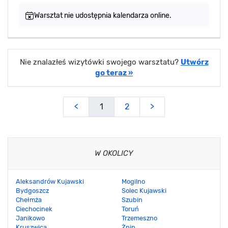
Warsztat nie udostępnia kalendarza online.
Nie znalazłeś wizytówki swojego warsztatu?
Utwórz
go teraz »
<
1
2
>
W OKOLICY
Aleksandrów Kujawski
Mogilno
Bydgoszcz
Solec Kujawski
Chełmża
Szubin
Ciechocinek
Toruń
Janikowo
Trzemeszno
Kruszwica
Żnin