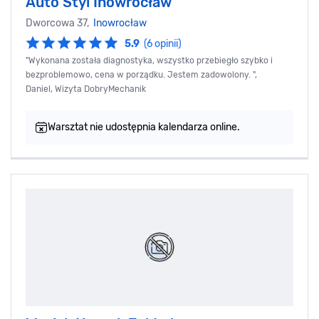
Auto Styl Inowrocław
Dworcowa 37,
Inowrocław
5.9
(6 opinii)
"Wykonana została diagnostyka, wszystko przebiegło szybko i
bezproblemowo, cena w porządku. Jestem zadowolony. ",
Daniel, Wizyta DobryMechanik
Warsztat nie udostępnia kalendarza online.