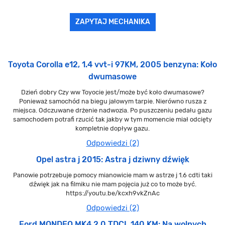
ZAPYTAJ MECHANIKA
Toyota Corolla e12, 1.4 vvt-i 97KM, 2005 benzyna: Koło
dwumasowe
Dzień dobry Czy ww Toyocie jest/może być koło dwumasowe?
Ponieważ samochód na biegu jałowym tarpie. Nierówno rusza z
miejsca. Odczuwane drżenie nadwozia. Po puszczeniu pedału gazu
samochodem potrafi rzucić tak jakby w tym momencie miał odcięty
kompletnie dopływ gazu.
Odpowiedzi (2)
Opel astra j 2015: Astra j dziwny dźwięk
Panowie potrzebuje pomocy mianowicie mam w astrze j 1.6 cdti taki
dźwięk jak na filmiku nie mam pojęcia już co to może być.
https://youtu.be/kcxh9vkZnAc
Odpowiedzi (2)
Ford MONDEO MK4 2.0 TDCI, 140 KM: Na wolnych