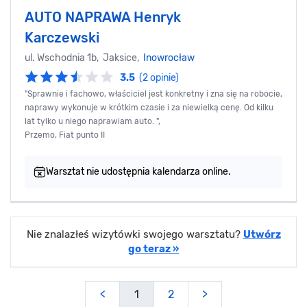
AUTO NAPRAWA Henryk
Karczewski
ul. Wschodnia 1b, Jaksice,
Inowrocław
3.5
(2 opinie)
"Sprawnie i fachowo, właściciel jest konkretny i zna się na robocie,
naprawy wykonuje w krótkim czasie i za niewielką cenę. Od kilku
lat tylko u niego naprawiam auto. ",
Przemo, Fiat punto II
Warsztat nie udostępnia kalendarza online.
Nie znalazłeś wizytówki swojego warsztatu?
Utwórz
go teraz »
<
1
2
>