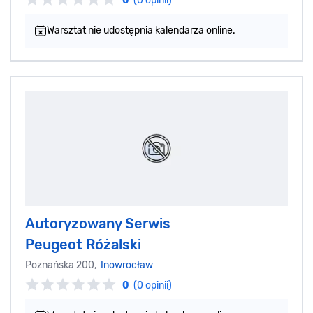
0
(0 opinii)
Warsztat nie udostępnia kalendarza online.
Autoryzowany Serwis
Peugeot Różalski
Poznańska 200,
Inowrocław
0
(0 opinii)