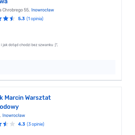
owa
wa Chrobrego 55,
Inowrocław
5.3
(1 opinia)
 jak dotąd chodzi bez szwanku :)",
k Marcin Warsztat
odowy
0,
Inowrocław
4.3
(3 opinie)