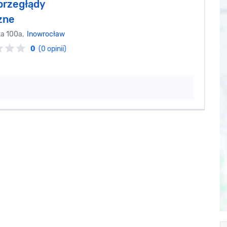
przegłądy
zne
ka 100a,
Inowrocław
0
(0 opinii)