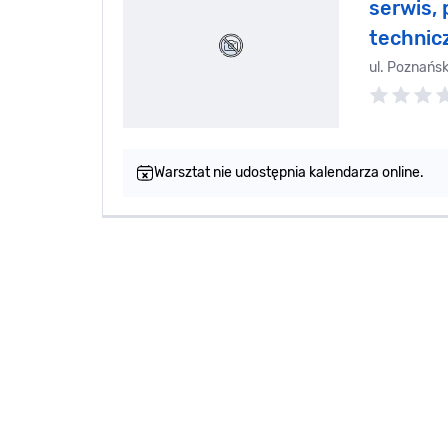
serwis, 
technic
ul. Poznańs
Warsztat nie udostępnia kalendarza online.