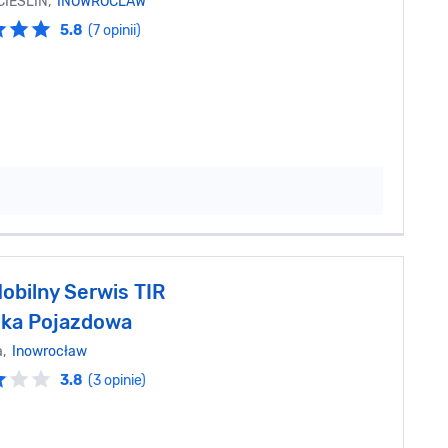
 CIESLIN,
INOWROCLAW
5.8
(7 opinii)
obilny Serwis TIR
ka Pojazdowa
a,
Inowrocław
3.8
(3 opinie)