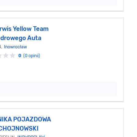
rwis Yellow Team
 Zdrowego Auta
4,
Inowrocław
0
(0 opinii)
IKA POJAZDOWA
CHOJNOWSKI