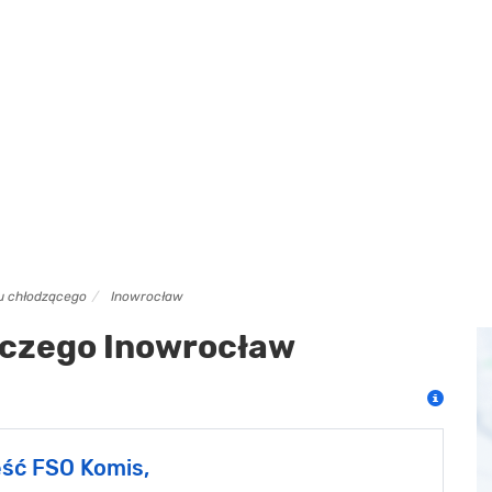
nu chłodzącego
Inowrocław
iczego Inowrocław
ść FSO Komis,