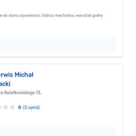
e do stanu uzywalnosci. Dobrzy mechanicy, warsztat godny
rwis Michał
acki
ca Kwiatkowskiego 13,
0
(0 opinii)