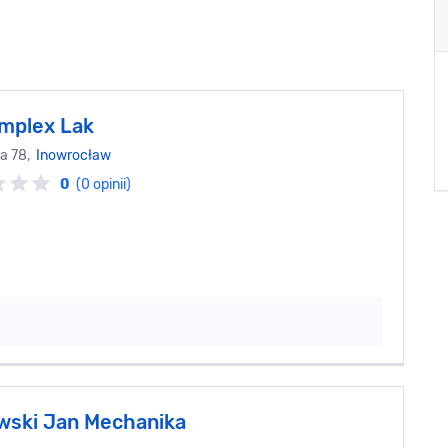
mplex Lak
wa 78,
Inowrocław
0
(0 opinii)
wski Jan Mechanika