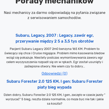
Porady mechaników
Nasi mechanicy za darmo odpowiadają na pytania związane
z serwisowaniem samochodów.
Subaru, Legacy, 2007 : Legacy, zawór egr,
przerywanie między 2 5 a 3,5 tys obrotów
Pacjent Subaru Legacy 2007 2m0 benzyna 165 KM. Problem to
świecący się chce i Cruise migające. Problem mimo kasowania bledow
wciąż się pokazuje. Niestety podczas wymontowywania zaworu egr
celem wyczyszczenia rozpadł się on w rękach. Egr został usunięty i
zaślepione otwory. Nie wiem czy to dobry...
Odpowiedzi (0)
Subaru Forester 2.0 125 KM, I gen: Subaru Forester
piaty bieg wypada
Dzien dobry, Subaru Forester 2.0 125 KM, I gen, zaczęło w czasie jazdy "
wyrzucać" 5 bieg, reszta działa normalnie, co moze byc nie tak i jakie
sa koszta?