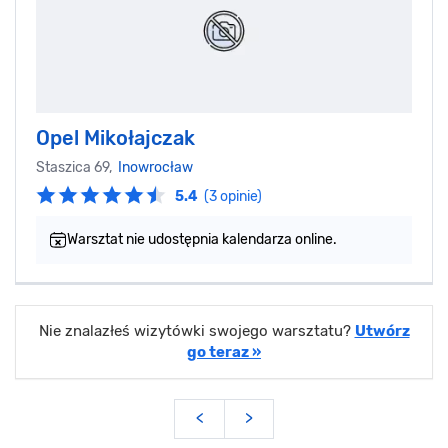
Opel Mikołajczak
Staszica 69,
Inowrocław
5.4
(3 opinie)
Warsztat nie udostępnia kalendarza online.
Nie znalazłeś wizytówki swojego warsztatu?
Utwórz
go teraz »
<
>