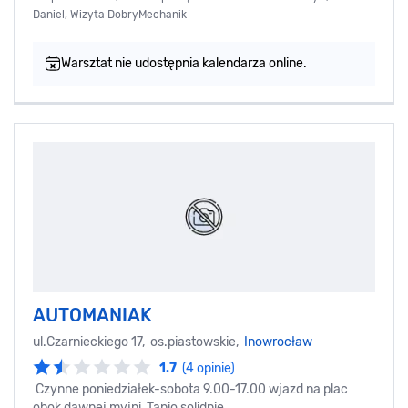
Daniel, Wizyta DobryMechanik
Warsztat nie udostępnia kalendarza online.
AUTOMANIAK
ul.Czarnieckiego 17, os.piastowskie,
Inowrocław
1.7
(4 opinie)
Czynne poniedziałek-sobota 9.00-17.00 wjazd na plac
obok dawnej myjni .Tanio solidnie .