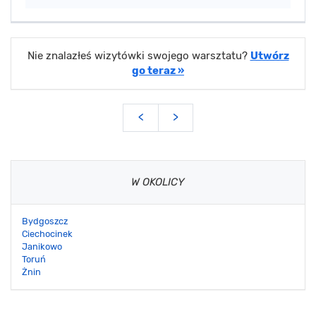
Nie znalazłeś wizytówki swojego warsztatu?
Utwórz
go teraz »
<
>
W OKOLICY
Bydgoszcz
Ciechocinek
Janikowo
Toruń
Żnin