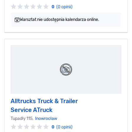
0
(0 opinii)
Warsztat nie udostępnia kalendarza online.
Alltrucks Truck & Trailer
Service ATruck
Tupadły 115,
Inowrocław
0
(0 opinii)