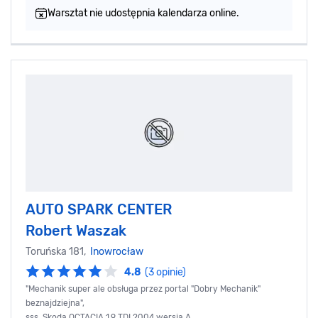
Warsztat nie udostępnia kalendarza online.
AUTO SPARK CENTER
Robert Waszak
Toruńska 181,
Inowrocław
4.8
(3 opinie)
"Mechanik super ale obsługa przez portal "Dobry Mechanik"
beznajdziejna",
sss, Skoda OCTACIA 1,9 TDI 2004 wersja A