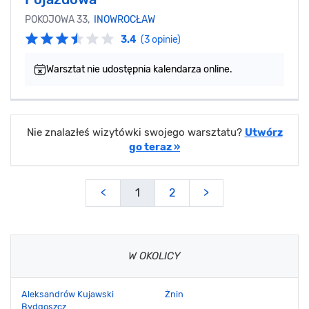
POKOJOWA 33,
INOWROCŁAW
3.4
(3 opinie)
Warsztat nie udostępnia kalendarza online.
Nie znalazłeś wizytówki swojego warsztatu?
Utwórz
go teraz »
<
1
2
>
W OKOLICY
Aleksandrów Kujawski
Żnin
Bydgoszcz