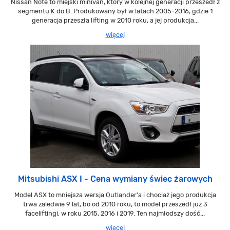
Nissan Note to miejski minivan, który w kolejnej generacji przeszedł z
segmentu K do B. Produkowany był w latach 2005-2016, gdzie 1
generacja przeszła lifting w 2010 roku, a jej produkcja...
więcej
Mitsubishi ASX I - Cena wymiany świec żarowych
Model ASX to mniejsza wersja Outlander'a i chociaż jego produkcja
trwa zaledwie 9 lat, bo od 2010 roku, to model przeszedł już 3
faceliftingi, w roku 2015, 2016 i 2019. Ten najmłodszy dość...
więcej