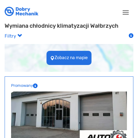
Toggle
naviga
Wymiana chłodnicy klimatyzacji Wałbrzych
Filtry
Zobacz na mapie
Promowany