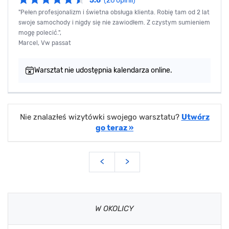
5.6
(26 opinii)
"Pełen profesjonalizm i świetna obsługa klienta. Robię tam od 2 lat
swoje samochody i nigdy się nie zawiodłem. Z czystym sumieniem
mogę polecić.",
Marcel, Vw passat
Warsztat nie udostępnia kalendarza online.
Nie znalazłeś wizytówki swojego warsztatu?
Utwórz
go teraz »
<
>
W OKOLICY