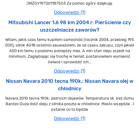
JMZGY19T201187503 Za pomoc zgóry dziękuję.
Odpowiedzi (1)
Mitsubishi Lancer 1.6 98 km 2004 r: Pierścienie czy
uszczelniacze zaworów?
Witam, jakiś czas temu kupiłem samochód (rocznik 2004, przebieg 195
000), silnik 4G18 ostatnio zauważyłem, że od czasu zakupu, czyli jakieś
600 km temu z poziomu pomiędzy max. A min stan oleju zszedł na
minimum. Zagłębiając się trochę w temat, postanowiłem wymienić
świece i sprawdzić ich...
Odpowiedzi (1)
Nissan Navara 2010 tecna 190k.: Nissan Navara olej w
chłodnicy
Navara 2010 tecna 190k. żadnych objawów .Temperatura ok. bez dymu
Bardzo Duża ilość oleju z silnika poszła w chłodnice .Masło wszędzie ..I
pytanie co to będzie
Odpowiedzi (1)