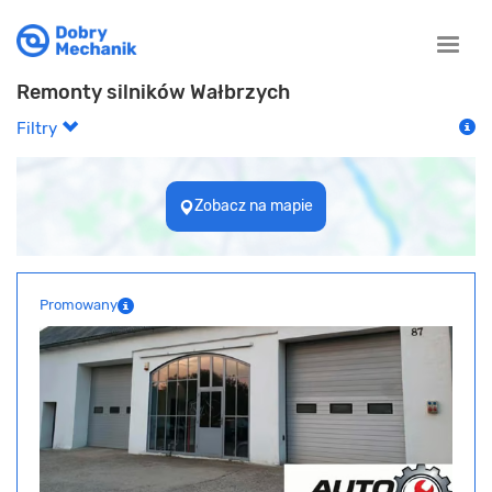
Toggle
naviga
Remonty silników Wałbrzych
Filtry
Zobacz na mapie
Promowany