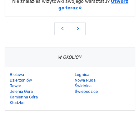
Nie znalazłeś wizytówki swojego warsztatu?
Utwórz
go teraz »
<
>
W OKOLICY
Bielawa
Legnica
Dzierżoniów
Nowa Ruda
Jawor
Świdnica
Jelenia Góra
Świebodzice
Kamienna Góra
Kłodzko