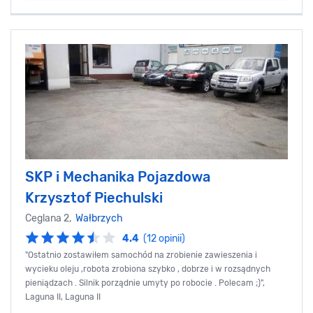
SKP i Mechanika Pojazdowa
Krzysztof Piechulski
Ceglana 2,
Wałbrzych
4.4
(12 opinii)
"Ostatnio zostawiłem samochód na zrobienie zawieszenia i
wycieku oleju ,robota zrobiona szybko , dobrze i w rozsądnych
pieniądzach . Silnik porządnie umyty po robocie . Polecam ;)",
Laguna II, Laguna II