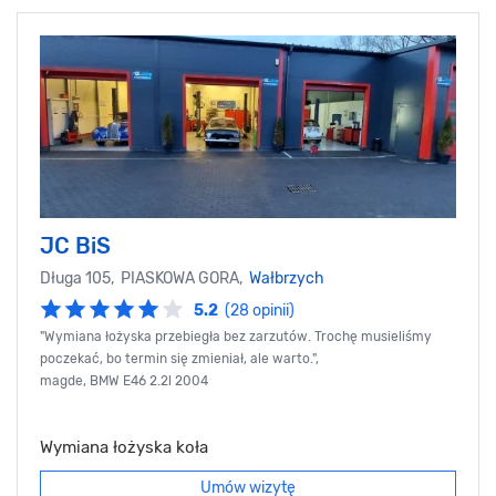
JC BiS
Długa 105, PIASKOWA GORA,
Wałbrzych
5.2
(28 opinii)
"Wymiana łożyska przebiegła bez zarzutów. Trochę musieliśmy
poczekać, bo termin się zmieniał, ale warto.",
magde, BMW E46 2.2l 2004
Wymiana łożyska koła
Umów wizytę