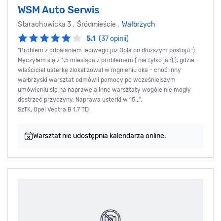
WSM Auto Serwis
Starachowicka 3 , Śródmieście ,
Wałbrzych
5.1
(37 opinii)
"Problem z odpalaniem leciwego już Opla po dłuższym postoju :)
Męczyłem się z 1,5 miesiąca z problemem ( nie tylko ja :) ), gdzie
właściciel usterkę zlokalizował w mgnieniu oka - choć inny
wałbrzyski warsztat odmówił pomocy po wcześniejszym
umówieniu się na naprawę a inne warsztaty wogóle nie mogły
dostrzeć przyczyny. Naprawa usterki w 15...",
SzTK, Opel Vectra B 1,7 TD
Warsztat nie udostępnia kalendarza online.