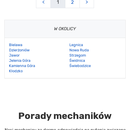
<
1
2
>
W OKOLICY
Bielawa
Legnica
Dzierżoniów
Nowa Ruda
Jawor
Strzegom
Jelenia Góra
Świdnica
Kamienna Góra
Świebodzice
Kłodzko
Porady mechaników
Nasi mechanicy za darmo odpowiadają na pytania związane