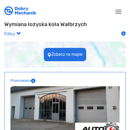
Toggle
naviga
Wymiana łożyska koła Wałbrzych
Filtry
Zobacz na mapie
Promowany