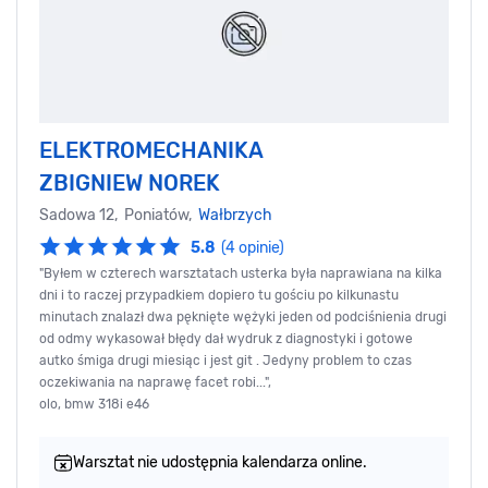
ELEKTROMECHANIKA
ZBIGNIEW NOREK
Sadowa 12, Poniatów,
Wałbrzych
5.8
(4 opinie)
"Byłem w czterech warsztatach usterka była naprawiana na kilka
dni i to raczej przypadkiem dopiero tu gościu po kilkunastu
minutach znalazł dwa pęknięte wężyki jeden od podciśnienia drugi
od odmy wykasował błędy dał wydruk z diagnostyki i gotowe
autko śmiga drugi miesiąc i jest git . Jedyny problem to czas
oczekiwania na naprawę facet robi...",
olo, bmw 318i e46
Warsztat nie udostępnia kalendarza online.