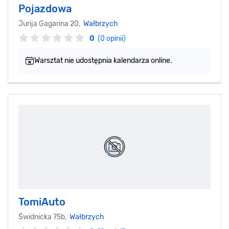
Pojazdowa
Jurija Gagarina 20,
Wałbrzych
0
(0 opinii)
Warsztat nie udostępnia kalendarza online.
TomiAuto
Świdnicka 75b,
Wałbrzych