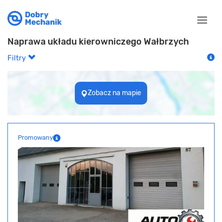
Toggle
naviga
Naprawa układu kierowniczego Wałbrzych
Filtry
Zobacz na mapie
Promowany