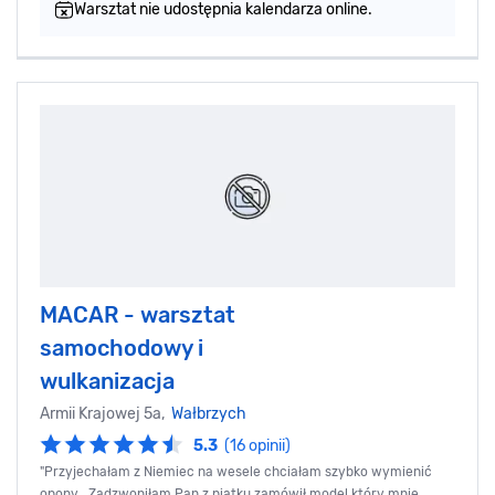
Warsztat nie udostępnia kalendarza online.
MACAR - warsztat
samochodowy i
wulkanizacja
Armii Krajowej 5a,
Wałbrzych
5.3
(16 opinii)
"Przyjechałam z Niemiec na wesele chciałam szybko wymienić
opony . Zadzwoniłam Pan z piątku zamówił model który mnie