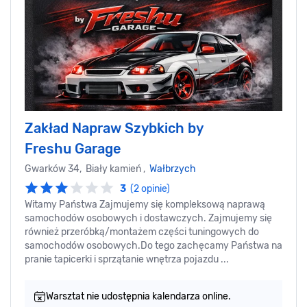
Zakład Napraw Szybkich by
Freshu Garage
Gwarków 34, Biały kamień ,
Wałbrzych
3
(2 opinie)
Witamy Państwa Zajmujemy się kompleksową naprawą
samochodów osobowych i dostawczych. Zajmujemy się
również przeróbką/montażem części tuningowych do
samochodów osobowych.Do tego zachęcamy Państwa na
pranie tapicerki i sprzątanie wnętrza pojazdu ...
Warsztat nie udostępnia kalendarza online.