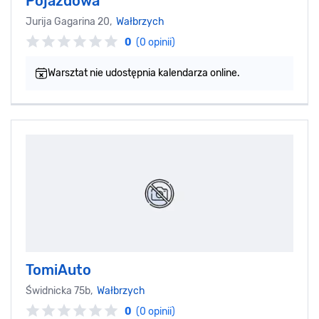
Pojazdowa
Jurija Gagarina 20,
Wałbrzych
0
(0 opinii)
Warsztat nie udostępnia kalendarza online.
TomiAuto
Świdnicka 75b,
Wałbrzych
0
(0 opinii)