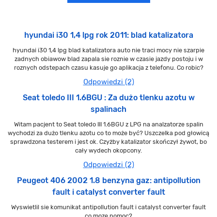
hyundai i30 1,4 lpg rok 2011: blad katalizatora
hyundai i30 1,4 lpg blad katalizatora auto nie traci mocy nie szarpie
zadnych obiawow blad zapala sie roznie w czasie jazdy postoju i w
roznych odstepach czasu kasuje go aplikacja z telefonu. Co robic?
Odpowiedzi (2)
Seat toledo III 1.6BGU : Za dużo tlenku azotu w
spalinach
Witam pacjent to Seat toledo III 1.6BGU z LPG na analzatorze spalin
wychodzi za dużo tlenku azotu co to może być? Uszczelka pod głowicą
sprawdzona testerem i jest ok. Czyżby katalizator skończył żywot, bo
cały wydech okopcony.
Odpowiedzi (2)
Peugeot 406 2002 1.8 benzyna gaz: antipollution
fault i catalyst converter fault
Wyswietlil sie komunikat antipollution fault i catalyst converter fault
co moze pomoc?