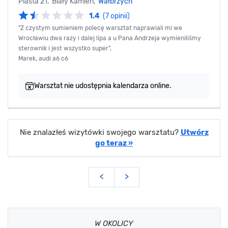
Piasta 21, Biały Kamień,
Wałbrzych
1.4
(7 opinii)
"Z czystym sumieniem polecę warsztat naprawiali mi we
Wrocławiu dwa razy i dalej lipa a u Pana Andrzeja wymieniliśmy
sterownik i jest wszystko super",
Marek, audi a6 c6
Warsztat nie udostępnia kalendarza online.
Nie znalazłeś wizytówki swojego warsztatu?
Utwórz
go teraz »
<
>
W OKOLICY