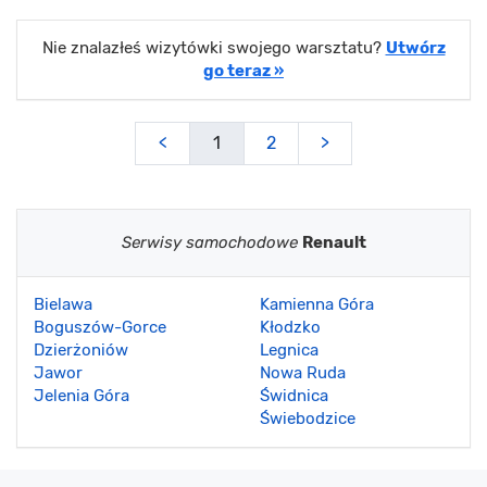
Nie znalazłeś wizytówki swojego warsztatu?
Utwórz
go teraz »
<
1
2
>
Serwisy samochodowe
Renault
Bielawa
Kamienna Góra
Boguszów-Gorce
Kłodzko
Dzierżoniów
Legnica
Jawor
Nowa Ruda
Jelenia Góra
Świdnica
Świebodzice