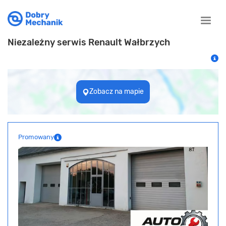
Toggle
naviga
Niezależny serwis Renault Wałbrzych
Zobacz na mapie
Promowany