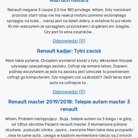
Rozruch motoru
Renault megane 3 coupe 2.0 tce 180 privilege. Witam. Gdy naciskam
przycisk start-stop nie ma reakcji motoru pomimo wciśniętego
sprzęgła, na luzie.... nieraz jest na dzień dobry, a ostatnio to juz około
10 min walczyłem ze sprzęgłem, przyciskiem i drążkiem zm. biegów..
Czy jest to wina czujników...
Odpowiedzi (0)
Renault kadjar: Tylni zacisk
Mam takie pytanie. Chciałem wymienić klocki z tylu. Wkrecilem tłoczek
używając specjalnego zacisku. Cofnął się wmiare łatwo. Dopiero
później doczytałem ze jeśli na zacisku jest silniczek to powinienem
cofnąć go komputerem. Czy mogłem coś uszkodzić? Jeśli teraz dam
auto na cofnięcie to...
Odpowiedzi (0)
Renault master 2019/2018: Telepie autem master 3
renault
Witam, Problem następujący : Buja , telepie autem na 3 biegu i w górę ,
od 1,8tys obrotów Pacjent renault master 3 Wymienione półosie
obydwie , poduszki silnika , opony , sworznie Mam takie dwa przypadki
, dwa te same auta , uwaga w każdym wymienione rzeczy są z innych