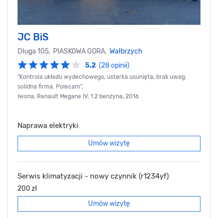
JC BiS
Długa 105, PIASKOWA GORA,
Wałbrzych
5.2
(28 opinii)
"Kontrola układu wydechowego, usterka usunięta, brak uwag,
solidna firma. Polecam",
Iwona, Renault Megane IV, 1.2 benzyna, 2016
Naprawa elektryki
Umów wizytę
Serwis klimatyzacji - nowy czynnik (r1234yf)
200 zł
Umów wizytę