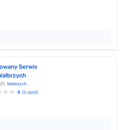
owany Serwis
Wałbrzych
 21,
Wałbrzych
0
(0 opinii)