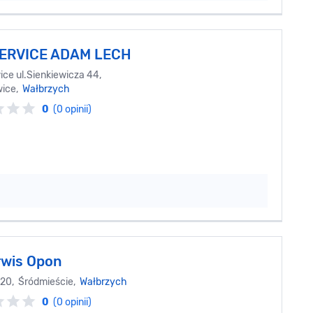
ERVICE ADAM LECH
ce ul.Sienkiewicza 44,
wice,
Wałbrzych
0
(0 opinii)
rwis Opon
20, Śródmieście,
Wałbrzych
0
(0 opinii)