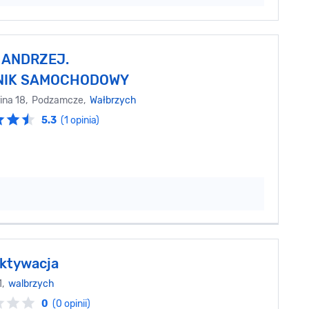
 ANDRZEJ.
NIK SAMOCHODOWY
rina 18, Podzamcze,
Wałbrzych
5.3
(1 opinia)
ktywacja
1,
walbrzych
0
(0 opinii)