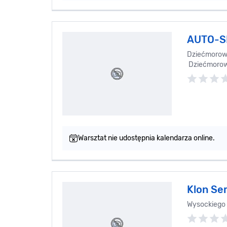
AUTO-S
Dziećmorowi
Dziećmoro
Warsztat nie udostępnia kalendarza online.
Klon Se
Wysockiego 