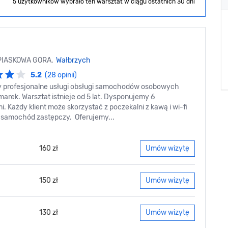
5 użytkowników wybrało ten warsztat
w ciągu ostatnich 30 dni
 PIASKOWA GORA,
Wałbrzych
5.2
(28 opinii)
 profesjonalne usługi obsługi samochodów osobowych
arek. Warsztat istnieje od 5 lat. Dysponujemy 6
. Każdy klient może skorzystać z poczekalni z kawą i wi-fi
 samochód zastępczy. Oferujemy...
160 zł
Umów wizytę
150 zł
Umów wizytę
130 zł
Umów wizytę