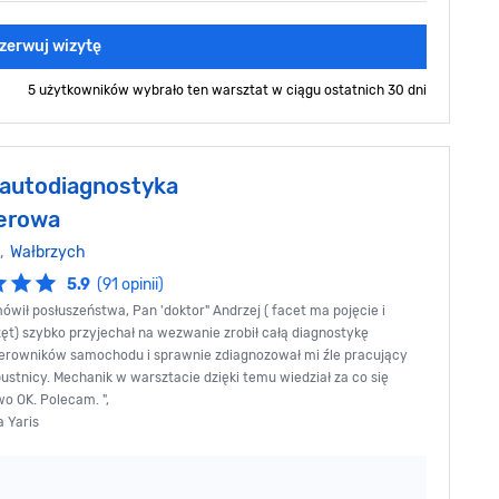
zerwuj wizytę
5 użytkowników wybrało ten warsztat
w ciągu ostatnich 30 dni
 autodiagnostyka
erowa
e,
Wałbrzych
5.9
(91 opinii)
mówił posłuszeństwa, Pan 'doktor" Andrzej ( facet ma pojęcie i
ęt) szybko przyjechał na wezwanie zrobił całą diagnostykę
terowników samochodu i sprawnie zdiagnozował mi źle pracujący
pustnicy. Mechanik w warsztacie dzięki temu wiedział za co się
o OK. Polecam. ",
a Yaris