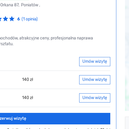
Orkana 87, Poniatów ,
6
(1 opinia)
ochodów, atrakcyjne ceny, profesjonalna naprawa
rsztatu.
Umów wizytę
140 zł
Umów wizytę
140 zł
Umów wizytę
zerwuj wizytę