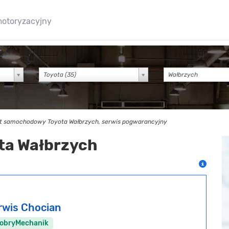
motoryzacyjny
Toyota (35)
t samochodowy Toyota Wałbrzych, serwis pogwarancyjny
ota Wałbrzych
rwis Chocian
DobryMechanik