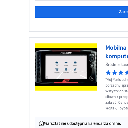
Zare
Mobilna
komput
Śródmieści
"Mój Yaris od
porządny sprz
wszystkich s
siłownik prze
zabrać. Cenow
Wojtek, Toyot
Warsztat nie udostępnia kalendarza online.