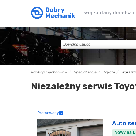
Twój zaufany doradca 
Dowolna usługa
Ranking mechaników
Specjalizacje
Toyota
warszta
Niezależny serwis Toy
Promowany
Auto se
Nowy na 