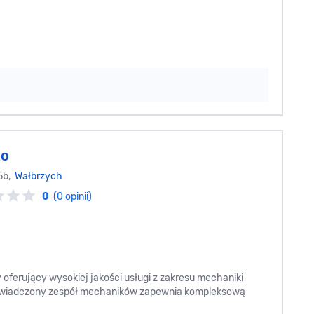
to
5b,
Wałbrzych
0
(0 opinii)
ferujący wysokiej jakości usługi z zakresu mechaniki
doświadczony zespół mechaników zapewnia kompleksową