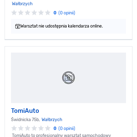
Wałbrzych
0
(0 opinii)
Warsztat nie udostępnia kalendarza online.
TomiAuto
Świdnicka 75b,
Wałbrzych
0
(0 opinii)
TomiAuto to profesjonalny warsztat samochodowy