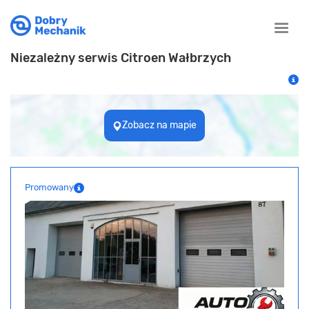
Toggle
naviga
Niezależny serwis Citroen Wałbrzych
Zobacz na mapie
Promowany