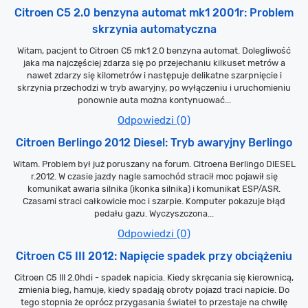
Citroen C5 2.0 benzyna automat mk1 2001r: Problem
skrzynia automatyczna
Witam, pacjent to Citroen C5 mk1 2.0 benzyna automat. Dolegliwość
jaka ma najczęściej zdarza się po przejechaniu kilkuset metrów a
nawet zdarzy się kilometrów i następuje delikatne szarpnięcie i
skrzynia przechodzi w tryb awaryjny, po wyłączeniu i uruchomieniu
ponownie auta można kontynuować...
Odpowiedzi (0)
Citroen Berlingo 2012 Diesel: Tryb awaryjny Berlingo
Witam. Problem był już poruszany na forum. Citroena Berlingo DIESEL
r.2012. W czasie jazdy nagle samochód stracił moc pojawił się
komunikat awaria silnika (ikonka silnika) i komunikat ESP/ASR.
Czasami straci całkowicie moc i szarpie. Komputer pokazuje błąd
pedału gazu. Wyczyszczona...
Odpowiedzi (0)
Citroen C5 III 2012: Napięcie spadek przy obciążeniu
Citroen C5 III 2.0hdi - spadek napicia. Kiedy skręcania się kierownicą,
zmienia bieg, hamuje, kiedy spadają obroty pojazd traci napicie. Do
tego stopnia że oprócz przygasania świateł to przestaje na chwilę