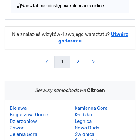
Warsztat nie udostępnia kalendarza online.
Nie znalazłeś wizytówki swojego warsztatu?
Utwórz
go teraz »
<
1
2
>
Serwisy samochodowe
Citroen
Bielawa
Kamienna Góra
Boguszów-Gorce
Kłodzko
Dzierżoniów
Legnica
Jawor
Nowa Ruda
Jelenia Góra
Świdnica