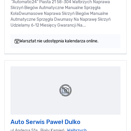
"Automatic24" Piasta 21 58-304 Wałbrzych Naprawa
Skrzyń Biegów Autmatyczne Manualne Sprzęgła
KołaDwumasowe Naprawa Skrzyń Biegów Manualne
Autmatyczne Sprzęgła Dwumasy Na Naprawę Skrzyń
Udzielamy 6-12 Miesięcy Gwarancji Na...
Warsztat nie udostępnia kalendarza online.
Auto Serwis Paweł Dulko
ul.Andersa 51a, Biały Kamień,
Wałbrzych