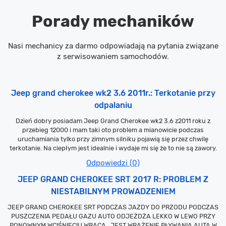
Porady mechaników
Nasi mechanicy za darmo odpowiadają na pytania związane
z serwisowaniem samochodów.
Jeep grand cherokee wk2 3.6 2011r.: Terkotanie przy
odpalaniu
Dzień dobry posiadam Jeep Grand Cherokee wk2 3.6 z2011 roku z
przebieg 12000 i mam taki oto problem a mianowicie podczas
uruchamiania tylko przy zimnym silniku pojawią się przez chwilę
terkotanie. Na ciepłym jest idealnie i wydaje mi się że to nie są zawory.
Odpowiedzi (0)
JEEP GRAND CHEROKEE SRT 2017 R: PROBLEM Z
NIESTABILNYM PROWADZENIEM
JEEP GRAND CHEROKEE SRT PODCZAS JAZDY DO PRZODU PODCZAS
PUSZCZENIA PEDAŁU GAZU AUTO ODJEŻDŻA LEKKO W LEWO PRZY
PONOWNYM WCIŚNIĘCIU WRACA , JEST WRAŻENIE PŁYWANIA AUTA W