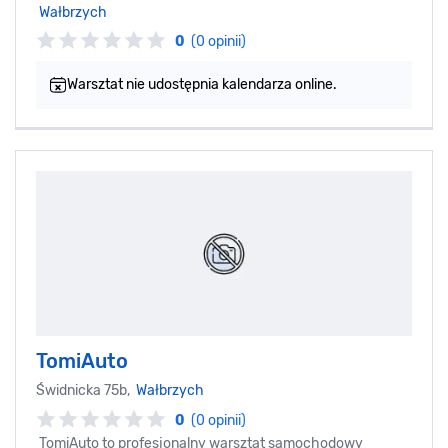
Wałbrzych
0
(0 opinii)
Warsztat nie udostępnia kalendarza online.
TomiAuto
Świdnicka 75b,
Wałbrzych
0
(0 opinii)
TomiAuto to profesjonalny warsztat samochodowy