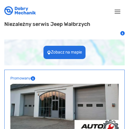
Toggle
naviga
Niezależny serwis Jeep Wałbrzych
Zobacz na mapie
Promowany