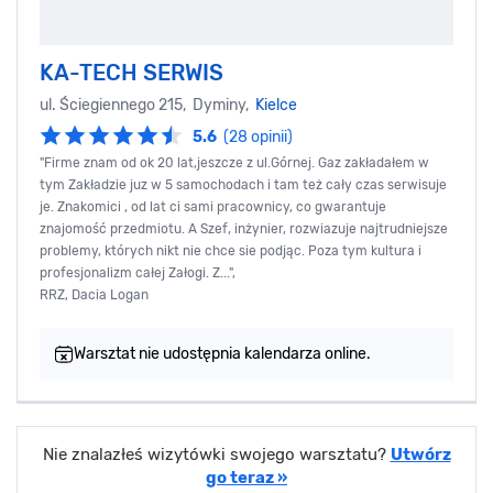
KA-TECH SERWIS
ul. Ściegiennego 215, Dyminy,
Kielce
5.6
(28 opinii)
"Firme znam od ok 20 lat,jeszcze z ul.Górnej. Gaz zakładałem w
tym Zakładzie juz w 5 samochodach i tam też cały czas serwisuje
je. Znakomici , od lat ci sami pracownicy, co gwarantuje
znajomość przedmiotu. A Szef, inżynier, rozwiazuje najtrudniejsze
problemy, których nikt nie chce sie podjąc. Poza tym kultura i
profesjonalizm całej Załogi. Z...",
RRZ, Dacia Logan
Warsztat nie udostępnia kalendarza online.
Nie znalazłeś wizytówki swojego warsztatu?
Utwórz
go teraz »