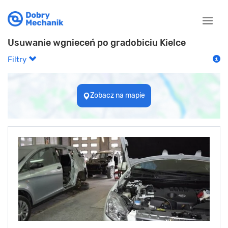
Toggle
naviga
Usuwanie wgnieceń po gradobiciu Kielce
Filtry
Zobacz na mapie