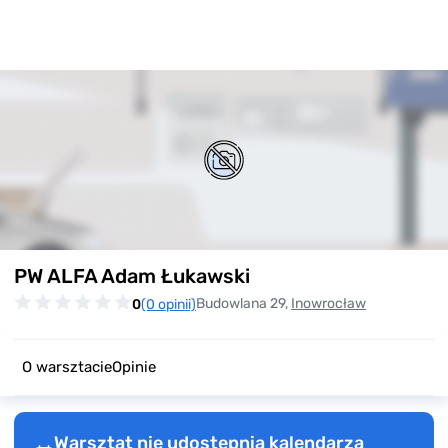
Item
PW ALFA Adam Łukawski
1
of
Budowlana 29,
Inowrocław
0
(0 opinii)
0
O warsztacie
Opinie
Warsztat nie udostępnia kalendarza