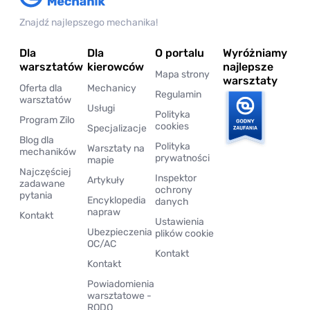
Znajdź najlepszego mechanika!
Dla
Dla
O portalu
Wyróżniamy
warsztatów
kierowców
najlepsze
Mapa strony
warsztaty
Oferta dla
Mechanicy
Regulamin
warsztatów
Usługi
Polityka
Program Zilo
cookies
Specjalizacje
Blog dla
Polityka
Warsztaty na
mechaników
prywatności
mapie
Najczęściej
Inspektor
Artykuły
zadawane
ochrony
pytania
Encyklopedia
danych
napraw
Kontakt
Ustawienia
Ubezpieczenia
plików cookie
OC/AC
Kontakt
Kontakt
Powiadomienia
warsztatowe -
RODO