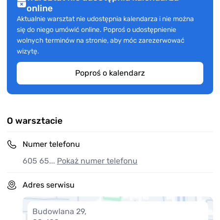
online
Aktualnie warsztat nie udostępnia kalendarza i nie można
się do niego umówić online. Poproś o udostępnienie
wolnych terminów na stronie, aby móc zarezerwować
wizytę.
Poproś o kalendarz
O warsztacie
Numer telefonu
605 65...
Pokaż numer telefonu
Adres serwisu
Budowlana 29
,