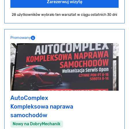
Zarezerwuj wizytę
28 użytkowników wybrało ten warsztat
w ciągu ostatnich 30 dni
Promowany
AutoComplex
Kompleksowa naprawa
samochodów
Nowy na DobryMechanik