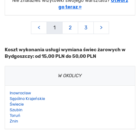
Nie znalazłeś wizytówki swojego warsztatu?
Utwórz
go teraz »
<
1
2
3
>
Koszt wykonania usługi wymiana świec żarowych w
Bydgoszczy: od 15,00 PLN do 50,00 PLN
W OKOLICY
Inowrocław
Sępólno Krajeńskie
Świecie
Szubin
Toruń
Żnin