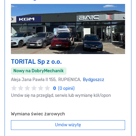
TORITAL Sp z o.o.
Nowy na DobryMechanik
Aleja Jana Pawła II 155, RUPIENICA,
Bydgoszcz
0
(0 opinii)
Umów się na przegląd, serwis lub wymianę kół/opon
Wymiana świec żarowych
Umów wizytę