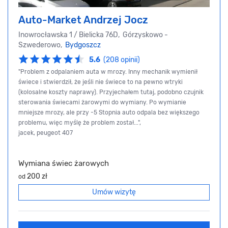
Auto-Market Andrzej Jocz
Inowrocławska 1 / Bielicka 76D, Górzyskowo -
Szwederowo,
Bydgoszcz
5.6
(208 opinii)
"Problem z odpalaniem auta w mrozy. Inny mechanik wymienił
świece i stwierdził, że jeśli nie świece to na pewno wtryki
(kolosalne koszty naprawy). Przyjechałem tutaj, podobno czujnik
sterowania świecami żarowymi do wymiany. Po wymianie
mniejsze mrozy, ale przy -5 Stopnia auto odpala bez większego
problemu, więc myślę że problem został...",
jacek, peugeot 407
Wymiana świec żarowych
200 zł
od
Umów wizytę