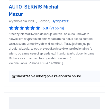
AUTO-SERWIS Michał
Mazur
Wyzwolenia 122D , Fordon,
Bydgoszcz
5.8
(91 opinii)
"Rzeczy niemozliwych dokonuje od reki, na cuda umawia z
niewielkim wyprzedzeniem!! Wpadłam na holu i Skoda zostala
wskrzeszona z martwych w kilka minut. Teraz jestem juz po
drugiej wizycie, w obu przypadkach szybko, profesjonalnie (a
wiem, bo sama czesci sprzedaję;p) i tanio. Warto docenic pana
Michala za szczerosc, bez ogrodek dowiesz...",
Zielona Fobia , Zielona FOBIA 1.4 2002 :)
Warsztat nie udostępnia kalendarza online.