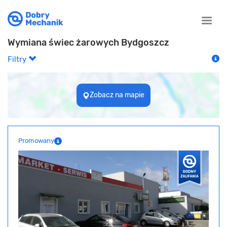
Toggle
naviga
Wymiana świec żarowych Bydgoszcz
Filtry
Zobacz na mapie
Promowany