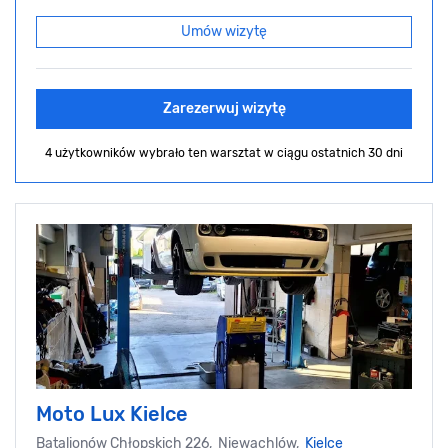
Umów wizytę
Zarezerwuj wizytę
4 użytkowników wybrało ten warsztat
w ciągu ostatnich 30 dni
Moto Lux Kielce
Batalionów Chłopskich 226, Niewachlów,
Kielce