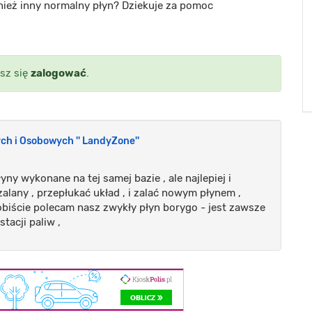
wnież inny normalny płyn? Dziekuje za pomoc
sz się
zalogować
.
h i Osobowych '' LandyZone''
ny wykonane na tej samej bazie , ale najlepiej i
 zalany , przepłukać układ , i zalać nowym płynem ,
obiście polecam nasz zwykły płyn borygo - jest zawsze
tacji paliw ,