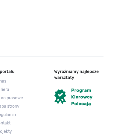
portalu
Wyróżniamy najlepsze
warsztaty
nas
riera
uro prasowe
apa strony
egulamin
ntakt
ojekty