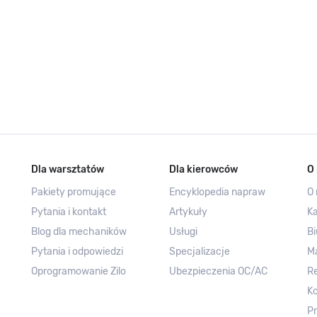
Dla warsztatów
Dla kierowców
O 
Pakiety promujące
Encyklopedia napraw
O 
Pytania i kontakt
Artykuły
Ka
Blog dla mechaników
Usługi
Bi
Pytania i odpowiedzi
Specjalizacje
M
Oprogramowanie Zilo
Ubezpieczenia OC/AC
R
Ko
Pr