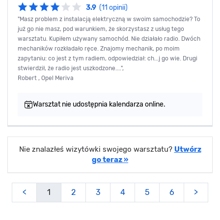
3.9
(11 opinii)
"Masz problem z instalacją elektryczną w swoim samochodzie? To
już go nie masz, pod warunkiem, że skorzystasz z usług tego
warsztatu. Kupiłem używany samochód. Nie działało radio. Dwóch
mechaników rozkładało ręce. Znajomy mechanik, po moim
zapytaniu: co jest z tym radiem, odpowiedział: ch...j go wie. Drugi
stwierdził, że radio jest uszkodzone....",
Robert , Opel Meriva
Warsztat nie udostępnia kalendarza online.
Nie znalazłeś wizytówki swojego warsztatu?
Utwórz
go teraz »
<
1
2
3
4
5
6
>