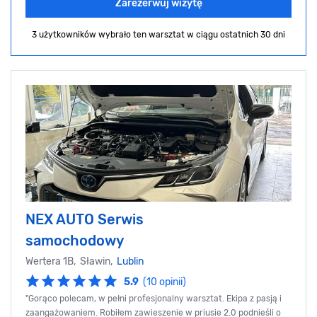
Zarezerwuj wizytę
3 użytkowników wybrało ten warsztat
w ciągu ostatnich 30 dni
NEX AUTO Serwis
samochodowy
Wertera 1B, Sławin,
Lublin
5.9
(10 opinii)
"Gorąco polecam, w pełni profesjonalny warsztat. Ekipa z pasją i
zaangażowaniem. Robiłem zawieszenie w priusie 2.0 podnieśli o