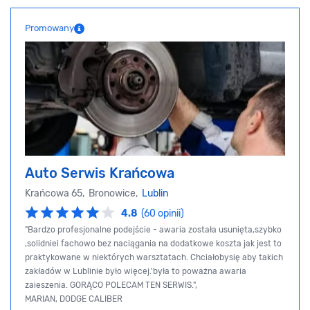
Promowany
Auto Serwis Krańcowa
Krańcowa 65, Bronowice,
Lublin
4.8
(60 opinii)
"Bardzo profesjonalne podejście - awaria została usunięta,szybko
,solidniei fachowo bez naciągania na dodatkowe koszta jak jest to
praktykowane w niektórych warsztatach. Chciałobysię aby takich
zakładów w Lublinie było więcej.'była to poważna awaria
zaieszenia. GORĄCO POLECAM TEN SERWIS.",
MARIAN, DODGE CALIBER