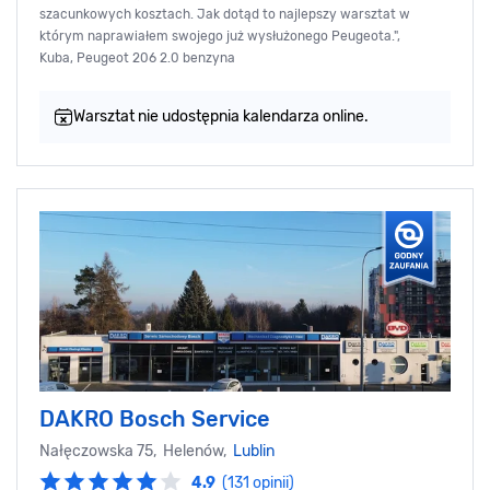
szacunkowych kosztach. Jak dotąd to najlepszy warsztat w
którym naprawiałem swojego już wysłużonego Peugeota.",
Kuba, Peugeot 206 2.0 benzyna
Warsztat nie udostępnia kalendarza online.
DAKRO Bosch Service
Nałęczowska 75, Helenów,
Lublin
4.9
(131 opinii)