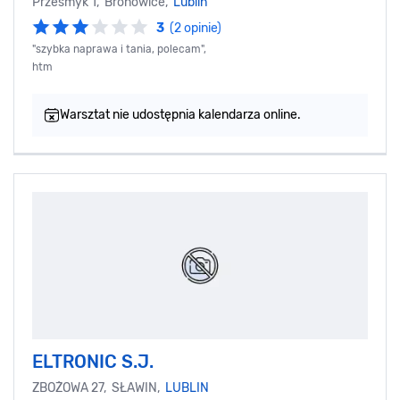
Przesmyk 1, Bronowice,
Lublin
3
(2 opinie)
"szybka naprawa i tania, polecam",
htm
Warsztat nie udostępnia kalendarza online.
ELTRONIC S.J.
ZBOŻOWA 27, SŁAWIN,
LUBLIN