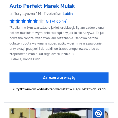
Auto Perfekt Marek Mulak
ul. Turystyczna 114, Trześniów,
Lublin
5
(74 opinie)
"Robiłam w tym warsztacie jakieś drobiazgi. Bylam zadowolona i
potem musiałam wymienic rozrząd czy jak to sie nazywa. To juz
powazna robota, wiec zrobilam rozeznanie. Cenowo bardzo
dobrze, robota wykonana super, autko wozi mnie niezawodnie.
przy okazji przejzeli i doradzili co trzeba zreperowac, albo co
zreperowac zrobic. Od tego czasu jezdze...",
Ludmila, Honda Civic
Zarezerwuj wizytę
3 użytkowników wybrało ten warsztat
w ciągu ostatnich 30 dni