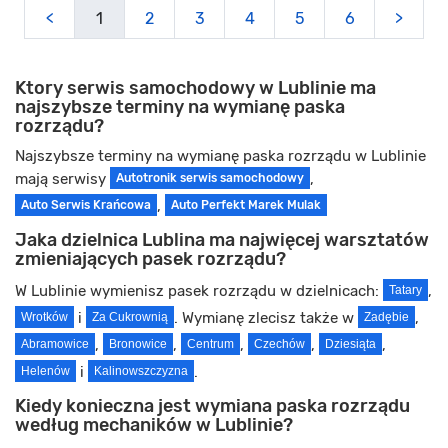
<
1
2
3
4
5
6
>
Ktory serwis samochodowy w Lublinie ma
najszybsze terminy na wymianę paska
rozrządu?
Najszybsze terminy na wymianę paska rozrządu w Lublinie
mają serwisy
,
Autotronik serwis samochodowy
,
Auto Serwis Krańcowa
Auto Perfekt Marek Mulak
Jaka dzielnica Lublina ma najwięcej warsztatów
zmieniających pasek rozrządu?
W Lublinie wymienisz pasek rozrządu w dzielnicach:
,
Tatary
i
. Wymianę zlecisz także w
,
Wrotków
Za Cukrownią
Zadębie
,
,
,
,
,
Abramowice
Bronowice
Centrum
Czechów
Dziesiąta
i
.
Helenów
Kalinowszczyzna
Kiedy konieczna jest wymiana paska rozrządu
według mechaników w Lublinie?