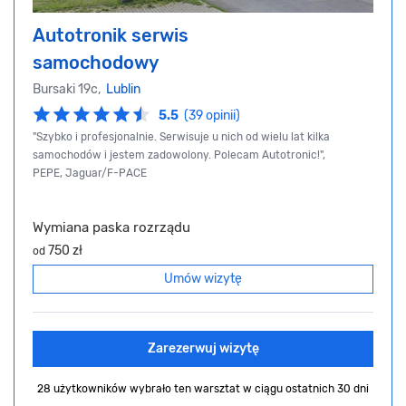
Autotronik serwis
samochodowy
Bursaki 19c,
Lublin
5.5
(39 opinii)
"Szybko i profesjonalnie. Serwisuje u nich od wielu lat kilka
samochodów i jestem zadowolony. Polecam Autotronic!",
PEPE, Jaguar/F-PACE
Wymiana paska rozrządu
750 zł
od
Umów wizytę
Zarezerwuj wizytę
28 użytkowników wybrało ten warsztat
w ciągu ostatnich 30 dni