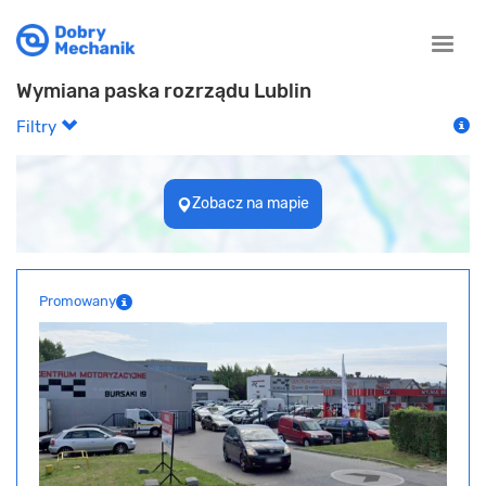
Toggle
naviga
Wymiana paska rozrządu Lublin
Filtry
Zobacz na mapie
Promowany