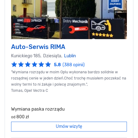
Auto-Serwis RIMA
Kunickiego 185, Dziesiąta,
Lublin
5.8
(388 opinii)
"Wymiana rozrządu w moim Oplu wykonana bardzo solidnie w
rozsądnej cenie w jeden dzień.Choć trochę musiałem poczekać na
wolny termi to ni żałuje i polecę znajomym.",
Tomas, Opel Vectra C
Wymiana paska rozrządu
800 zł
od
Umów wizytę