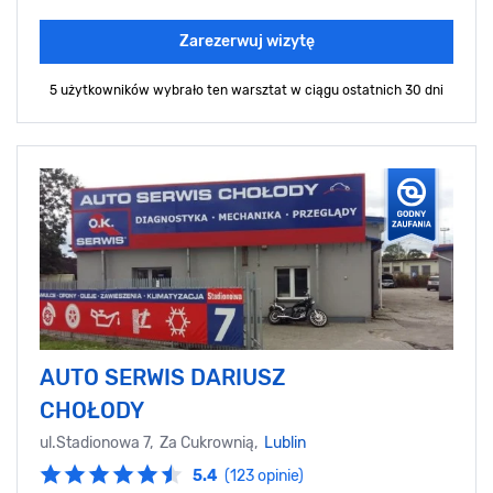
Zarezerwuj wizytę
5 użytkowników wybrało ten warsztat
w ciągu ostatnich 30 dni
AUTO SERWIS DARIUSZ
CHOŁODY
ul.Stadionowa 7, Za Cukrownią,
Lublin
5.4
(123 opinie)