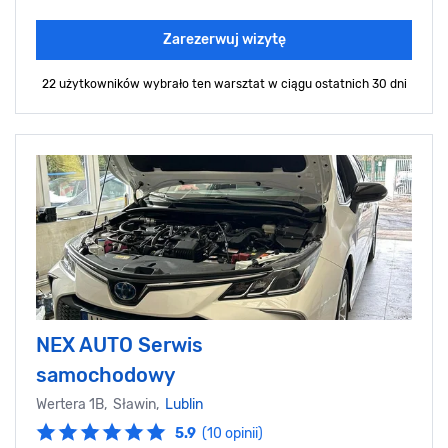
Zarezerwuj wizytę
22 użytkowników wybrało ten warsztat
w ciągu ostatnich 30 dni
NEX AUTO Serwis
samochodowy
Wertera 1B, Sławin,
Lublin
5.9
(10 opinii)