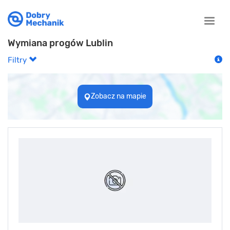
Toggle
naviga
Wymiana progów Lublin
Filtry
Zobacz na mapie