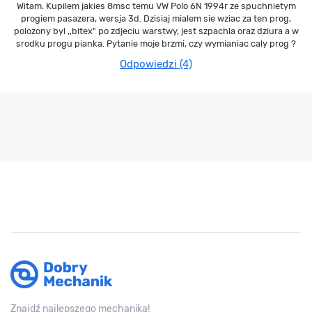
Witam. Kupilem jakies 8msc temu VW Polo 6N 1994r ze spuchnietym
progiem pasazera, wersja 3d. Dzisiaj mialem sie wziac za ten prog,
polozony byl ,,bitex" po zdjeciu warstwy, jest szpachla oraz dziura a w
srodku progu pianka. Pytanie moje brzmi, czy wymianiac caly prog ?
Odpowiedzi (4)
Znajdź najlepszego mechanika!