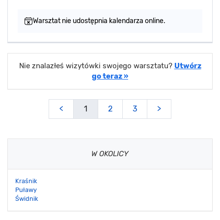
Warsztat nie udostępnia kalendarza online.
Nie znalazłeś wizytówki swojego warsztatu?
Utwórz
go teraz »
<
1
2
3
>
W OKOLICY
Kraśnik
Puławy
Świdnik