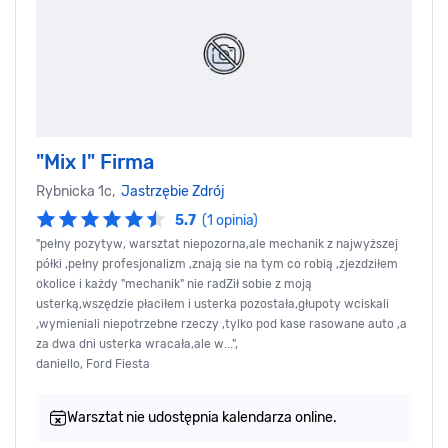
"Mix I" Firma
Rybnicka 1c,
Jastrzębie Zdrój
5.7
(1 opinia)
"pełny pozytyw, warsztat niepozorna,ale mechanik z najwyższej
półki ,pełny profesjonalizm ,znają sie na tym co robią ,zjezdziłem
okolice i każdy "mechanik" nie radZił sobie z moją
usterką,wszędzie płaciłem i usterka pozostała,głupoty wciskali
,wymieniali niepotrzebne rzeczy ,tylko pod kase rasowane auto ,a
za dwa dni usterka wracała,ale w...",
daniello, Ford Fiesta
Warsztat nie udostępnia kalendarza online.