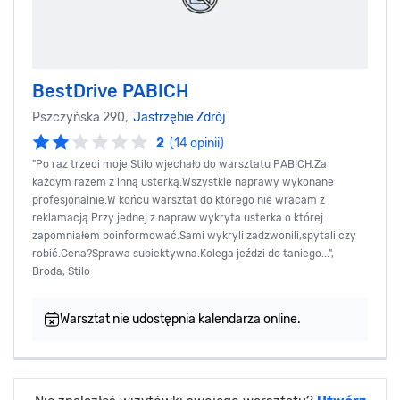
BestDrive PABICH
Pszczyńska 290,
Jastrzębie Zdrój
2
(14 opinii)
"Po raz trzeci moje Stilo wjechało do warsztatu PABICH.Za
każdym razem z inną usterką.Wszystkie naprawy wykonane
profesjonalnie.W końcu warsztat do którego nie wracam z
reklamacją.Przy jednej z napraw wykryta usterka o której
zapomniałem poinformować.Sami wykryli zadzwonili,spytali czy
robić.Cena?Sprawa subiektywna.Kolega jeździ do taniego...",
Broda, Stilo
Warsztat nie udostępnia kalendarza online.