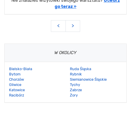
Nie znalazłeś wizytówki swojego warsztatu?
Utwórz
go teraz »
<
>
W OKOLICY
Bielsko-Biała
Ruda Śląska
Bytom
Rybnik
Chorzów
Siemianowice Śląskie
Gliwice
Tychy
Katowice
Zabrze
Racibórz
Żory