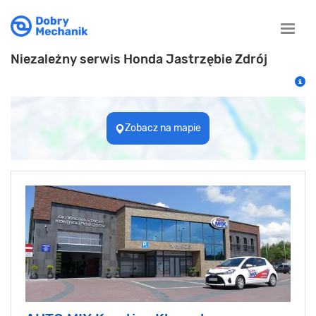
Toggle
naviga
Niezależny serwis Honda Jastrzębie Zdrój
Zobacz na mapie