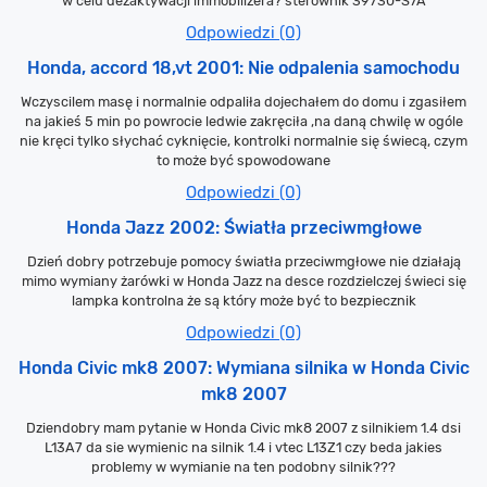
w celu dezaktywacji immobilizera? sterownik 39730-S7A
Odpowiedzi (0)
Honda, accord 18,vt 2001: Nie odpalenia samochodu
Wczyscilem masę i normalnie odpaliła dojechałem do domu i zgasiłem
na jakieś 5 min po powrocie ledwie zakręciła ,na daną chwilę w ogóle
nie kręci tylko słychać cyknięcie, kontrolki normalnie się świecą, czym
to może być spowodowane
Odpowiedzi (0)
Honda Jazz 2002: Światła przeciwmgłowe
Dzień dobry potrzebuje pomocy światła przeciwmgłowe nie działają
mimo wymiany żarówki w Honda Jazz na desce rozdzielczej świeci się
lampka kontrolna że są który może być to bezpiecznik
Odpowiedzi (0)
Honda Civic mk8 2007: Wymiana silnika w Honda Civic
mk8 2007
Dziendobry mam pytanie w Honda Civic mk8 2007 z silnikiem 1.4 dsi
L13A7 da sie wymienic na silnik 1.4 i vtec L13Z1 czy beda jakies
problemy w wymianie na ten podobny silnik???