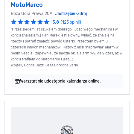
MotoMarco
Boża Góra Prawa 20A,
Jastrzębie-Zdrój
5.8
(125 opinii)
"Przez siedem lat szukałem dobrego i uczciwego mechanika i w
końcu znalazłem:) Pan Marek jest słowny, widać, że zna się na
rzeczy i potrafi znaleźć powód usterki. Przedtem byłem u
czterech innych mechaników i każdy z nich "naprawiał" alarm w
moim Seacie i zapewniał, ze będzie ok, a alarm wył cały czas, aż w
końcu trafiłem do MotoMarco i jest...",
Wojtek, Honda Jazz, Seat Cordoba Vario
Warsztat nie udostępnia kalendarza online.