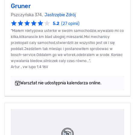
Gruner
Pszczyńska 374,
Jastrzębie Zdrój
5.2
(27 opinii)
"Miałem nietypowa usterke w swoim samochodzie,wywalalo mi co
kilka,kilkanascie km blad ubogiej mieszanki.Moi mechanicy
przekopali caly samochod,stwierdzili ze wszystko jest ok i się
poddali.Jezdzilem tak miesiąc i postanowiłem sprobowac w
bosch-service.Oddalem go we wtorek,odebralem w srode. Koniec
wywalania bledow,silniczek caly czas równo...",
Artur , vw lupo 1.4 16V
Warsztat nie udostępnia kalendarza online.