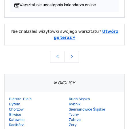
Warsztat nie udostępnia kalendarza online.
Nie znalazłeś wizytówki swojego warsztatu?
Utwórz
go teraz »
<
>
W OKOLICY
Bielsko-Biała
Ruda Śląska
Bytom
Rybnik
Chorzów
Siemianowice Śląskie
Gliwice
Tychy
Katowice
Zabrze
Racibórz
Żory