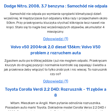
Dodge Nitro, 2008, 3.7 benzyna : Samochód nie odpala
Samochód nie odpala po wymianie sprężarki klimatyzacji dzień
wcześniej. W międzyczasie był odpalany kilka razy i przejechałem około
50km. Przy przekręceniu kluczyka słychać kliknięcie lecz nawet nie
kręci. Stało się to nagle bez wcześniejszych objawów, akumulator 4
miesięczny.
Odpowiedzi (1)
Volvo v50 2004rok 2.0 diesel 136km: Volvo V50
problem z rozruchem auta
Zgasiłem auto po krótkiej jeździe i już nie mogłem odpalic. Przekręcam
kluczyk do drugiej pozycji i normalnie kontrolki się zapalają i światła a
jak przekrece żeby włączyć to tylko zrobi pyk i nic wiecej. To rozrusznik
czy co?
Odpowiedzi (1)
Toyota Corolla Verdi 2.2 D4D: Rozrusznik - 11 zębów a
8
Witam. Mieszkam w Anglii. Mam pytanie odnośnie rozrusznika.
Posiadam auto marki Toyota. Dokładnie model Corolla Verso 2.2 D4D r