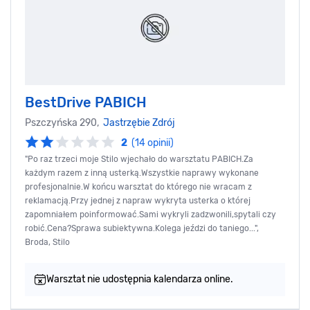
BestDrive PABICH
Pszczyńska 290,
Jastrzębie Zdrój
2
(14 opinii)
"Po raz trzeci moje Stilo wjechało do warsztatu PABICH.Za
każdym razem z inną usterką.Wszystkie naprawy wykonane
profesjonalnie.W końcu warsztat do którego nie wracam z
reklamacją.Przy jednej z napraw wykryta usterka o której
zapomniałem poinformować.Sami wykryli zadzwonili,spytali czy
robić.Cena?Sprawa subiektywna.Kolega jeździ do taniego...",
Broda, Stilo
Warsztat nie udostępnia kalendarza online.