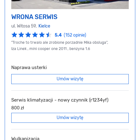
WRONA SERWIS
ul. Witosa 59,
Kielce
5.4
(152 opinie)
"Troche to trwalo ale zrobione porzadnie Mika obsluga",
Iza Linek , mini cooper one 2011 , benzyna 1.6
Naprawa usterki
Umów wizytę
Serwis klimatyzacji - nowy czynnik (r1234yf)
800 zł
Umów wizytę
Wulkanizacja