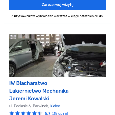
Zarezerwuj wizytę
3 użytkowników wybrało ten warsztat
w ciągu ostatnich 30 dni
IW Blacharstwo
Lakiernictwo Mechanika
Jeremi Kowalski
ul. Podlasie 6, Barwinek,
Kielce
5.7
(38 opinii)