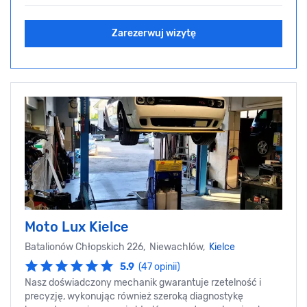
Zarezerwuj wizytę
Moto Lux Kielce
Batalionów Chłopskich 226, Niewachlów,
Kielce
5.9
(47 opinii)
Nasz doświadczony mechanik gwarantuje rzetelność i
precyzję, wykonując również szeroką diagnostykę