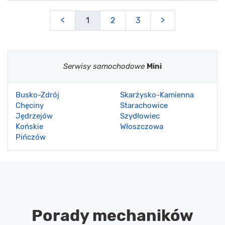
<
1
2
3
>
Serwisy samochodowe
Mini
Busko-Zdrój
Skarżysko-Kamienna
Chęciny
Starachowice
Jędrzejów
Szydłowiec
Końskie
Włoszczowa
Pińczów
Porady mechaników