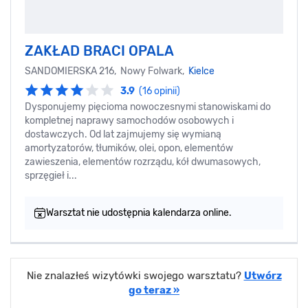
ZAKŁAD BRACI OPALA
SANDOMIERSKA 216, Nowy Folwark,
Kielce
3.9
(16 opinii)
Dysponujemy pięcioma nowoczesnymi stanowiskami do
kompletnej naprawy samochodów osobowych i
dostawczych. Od lat zajmujemy się wymianą
amortyzatorów, tłumików, olei, opon, elementów
zawieszenia, elementów rozrządu, kół dwumasowych,
sprzęgieł i...
Warsztat nie udostępnia kalendarza online.
Nie znalazłeś wizytówki swojego warsztatu?
Utwórz
go teraz »