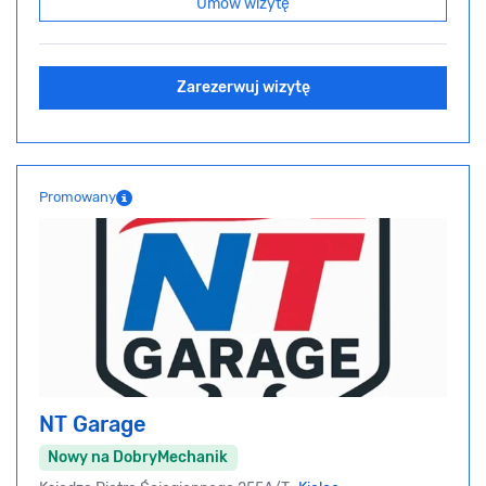
Umów wizytę
Zarezerwuj wizytę
Promowany
NT Garage
Nowy na DobryMechanik