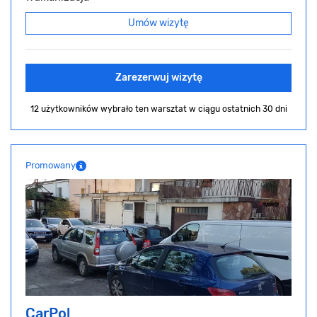
Umów wizytę
Zarezerwuj wizytę
12 użytkowników wybrało ten warsztat
w ciągu ostatnich 30 dni
Promowany
CarPol