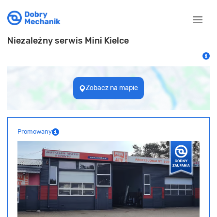
Toggle
naviga
Niezależny serwis Mini Kielce
Zobacz na mapie
Promowany