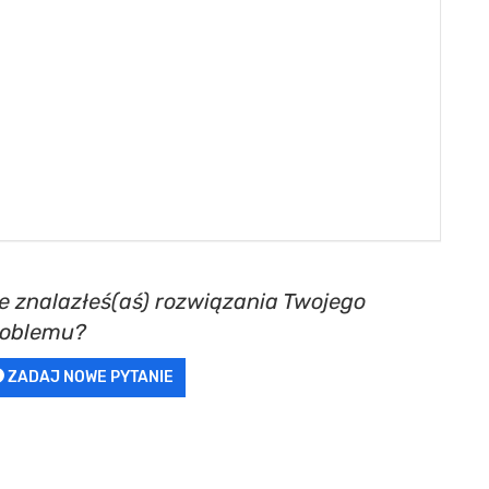
e znalazłeś(aś) rozwiązania Twojego
roblemu?
ZADAJ NOWE PYTANIE