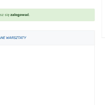
sz się
zalogować
.
ANE WARSZTATY