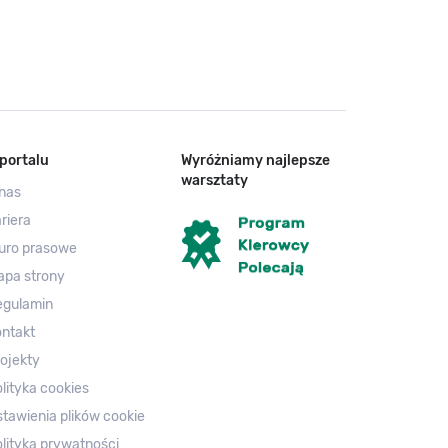
portalu
Wyróżniamy najlepsze
warsztaty
nas
riera
uro prasowe
apa strony
egulamin
ntakt
ojekty
lityka cookies
tawienia plików cookie
lityka prywatności