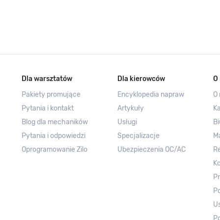
Dla warsztatów
Dla kierowców
O 
Pakiety promujące
Encyklopedia napraw
O 
Pytania i kontakt
Artykuły
Ka
Blog dla mechaników
Usługi
Bi
Pytania i odpowiedzi
Specjalizacje
M
Oprogramowanie Zilo
Ubezpieczenia OC/AC
R
Ko
Pr
Po
Us
Po