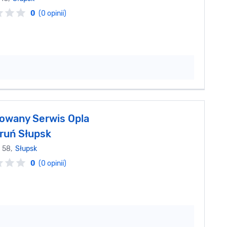
0
(0 opinii)
owany Serwis Opla
ruń Słupsk
a 58,
Słupsk
0
(0 opinii)