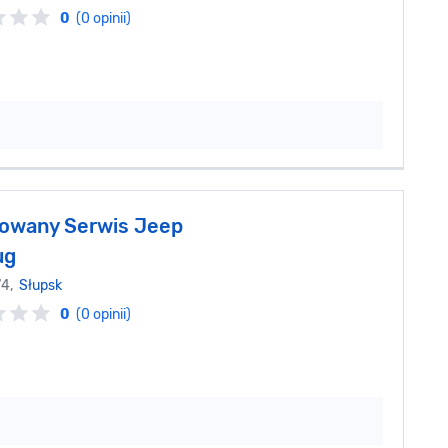
0
(0 opinii)
owany Serwis Jeep
ug
74,
Słupsk
0
(0 opinii)