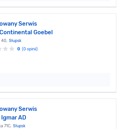
owany Serwis
 Continental Goebel
a 40,
Słupsk
0
(0 opinii)
owany Serwis
 Igmar AD
ka 71C,
Słupsk