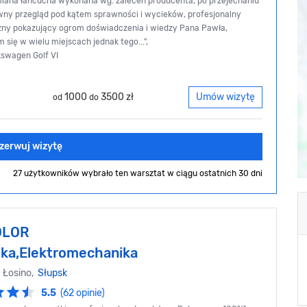
miana łańcucha wykonana wg. zaleceń producenta, po przejechaniu
ny przegląd pod kątem sprawności i wycieków, profesjonalny
zny pokazujący ogrom doświadczenia i wiedzy Pana Pawła,
się w wielu miejscach jednak tego...",
kswagen Golf VI
1000
3500 zł
Umów wizytę
od
do
zerwuj wizytę
27 użytkowników wybrało ten warsztat
w ciągu ostatnich 30 dni
OLOR
ka,Elektromechanika
 Łosino,
Słupsk
5.5
(62 opinie)