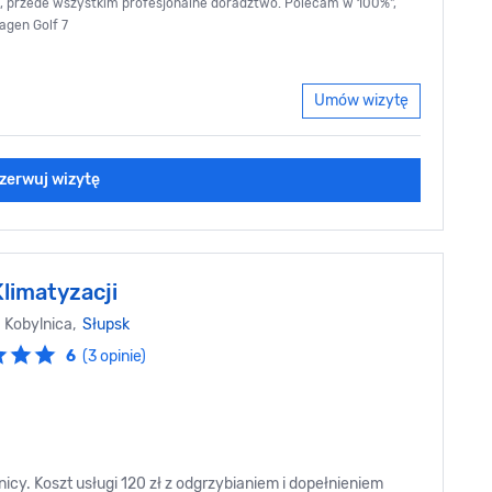
e, przede wszystkim profesjonalne doradztwo. Polecam w 100%",
agen Golf 7
Umów wizytę
zerwuj wizytę
limatyzacji
 Kobylnica,
Słupsk
6
(3 opinie)
cy. Koszt usługi 120 zł z odgrzybianiem i dopełnieniem