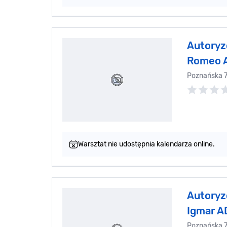
Autoryz
Romeo A
Poznańska 
Warsztat nie udostępnia kalendarza online.
Autoryz
Igmar A
Poznańska 