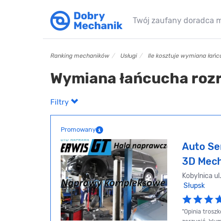
Twój zaufany doradca 
Ranking mechaników
Usługi
Ile kosztuje wymiana łań
Wymiana łańcucha roz
Filtry
Promowany
Auto Se
3D Mech
Kobylnica ul
Słupsk
"Opinia troszk