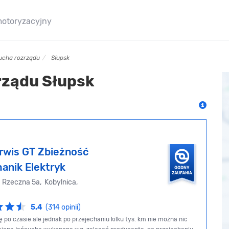
motoryzacyjny
cucha rozrządu
Słupsk
rządu Słupsk
rwis GT Zbieżność
anik Elektryk
. Rzeczna 5a, Kobylnica,
5.4
(314 opinii)
ę po czasie ale jednak po przejechaniu kilku tys. km nie można nic