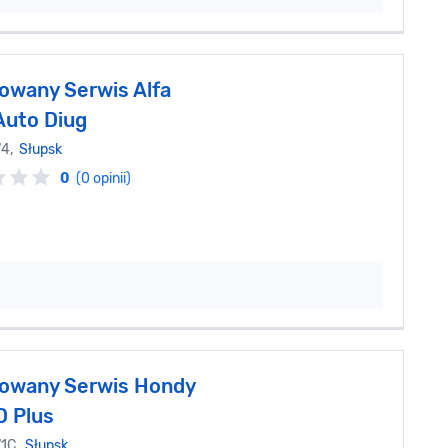
owany Serwis Alfa
uto Diug
74,
Słupsk
0
(0 opinii)
owany Serwis Hondy
D Plus
71C,
Słupsk