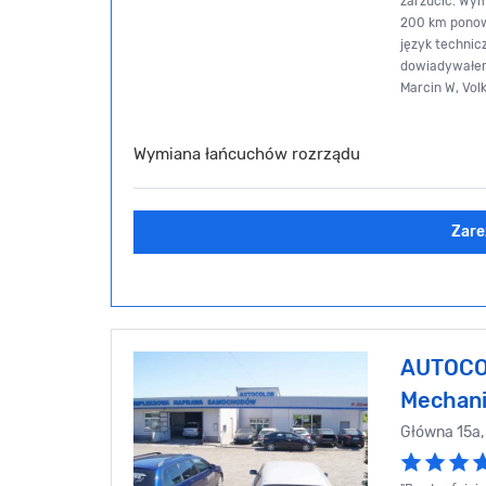
zarzucić. Wy
200 km ponow
język technic
dowiadywałem 
Marcin W, Vol
Wymiana łańcuchów rozrządu
Zare
AUTOC
Mechani
Główna 15a,