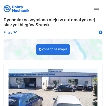
Toggle
naviga
Dynamiczna wymiana oleju w automatycznej
skrzyni biegów Słupsk
Filtry
Zobacz na mapie