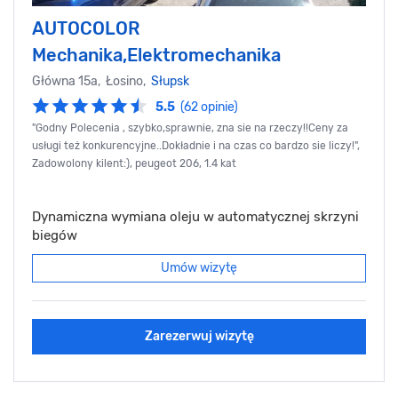
AUTOCOLOR
Mechanika,Elektromechanika
Główna 15a, Łosino,
Słupsk
5.5
(62 opinie)
"Godny Polecenia , szybko,sprawnie, zna sie na rzeczy!!Ceny za
usługi też konkurencyjne..Dokładnie i na czas co bardzo sie liczy!",
Zadowolony kilent:), peugeot 206, 1.4 kat
Dynamiczna wymiana oleju w automatycznej skrzyni
biegów
Umów wizytę
Zarezerwuj wizytę