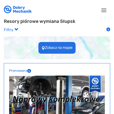
Toggle
naviga
Resory piórowe wymiana Słupsk
Filtry
Zobacz na mapie
Promowany