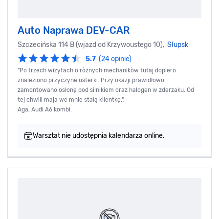
Auto Naprawa DEV-CAR
Szczecińska 114 B (wjazd od Krzywoustego 10),
Słupsk
5.7
(24 opinie)
"Po trzech wizytach o ròżnych mechanikòw tutaj dopiero
znaleziono przyczyne usterki. Przy okazji prawidłowo
zamontowano osłonę pod silnikiem oraz halogen w zderzaku. Od
tej chwili maja we mnie stałą klientkę.",
Aga, Audi A6 kombi.
Warsztat nie udostępnia kalendarza online.