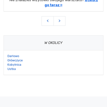
go teraz »
<
>
W OKOLICY
Darłowo
Główczyce
Kobylnica
Ustka