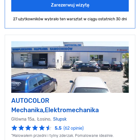
Zarezerwuj wizytę
27 użytkowników wybrało ten warsztat
w ciągu ostatnich 30 dni
AUTOCOLOR
Mechanika,Elektromechanika
Główna 15a, Łosino,
Słupsk
5.5
(62 opinie)
"Malowałem przedni i tylny zderzak. Pomalowane idealnie.