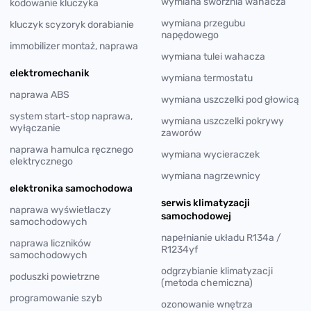
wymiana sworznia wahacza
kodowanie kluczyka
wymiana przegubu
kluczyk scyzoryk dorabianie
napędowego
immobilizer montaż, naprawa
wymiana tulei wahacza
elektromechanik
wymiana termostatu
naprawa ABS
wymiana uszczelki pod głowicą
system start-stop naprawa,
wymiana uszczelki pokrywy
wyłączanie
zaworów
naprawa hamulca ręcznego
wymiana wycieraczek
elektrycznego
wymiana nagrzewnicy
elektronika samochodowa
serwis klimatyzacji
naprawa wyświetlaczy
samochodowej
samochodowych
napełnianie układu R134a /
naprawa liczników
R1234yf
samochodowych
odgrzybianie klimatyzacji
poduszki powietrzne
(metoda chemiczna)
programowanie szyb
ozonowanie wnętrza