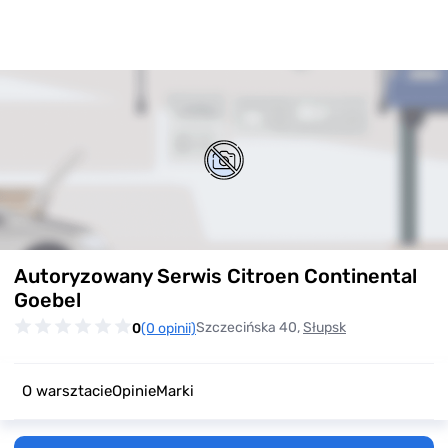
Item
Autoryzowany Serwis Citroen Continental
1
of
Goebel
0
Szczecińska 40,
Słupsk
0
(0 opinii)
O warsztacie
Opinie
Marki