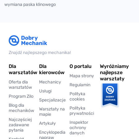
wymiana paska klinowego
Znajdź najlepszego mechanika!
Dla
Dla
O portalu
Wyróżniamy
warsztatów
kierowców
najlepsze
Mapa strony
warsztaty
Oferta dla
Mechanicy
Regulamin
warsztatów
Usługi
Polityka
Program Zilo
cookies
Specjalizacje
Blog dla
Polityka
Warsztaty na
mechaników
prywatności
mapie
Najczęściej
Inspektor
Artykuły
zadawane
ochrony
pytania
Encyklopedia
danych
napraw