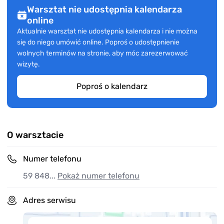
Warsztat nie udostępnia kalendarza
online
Aktualnie warsztat nie udostępnia kalendarza i nie można
się do niego umówić online. Poproś o udostępnienie
wolnych terminów na stronie, aby móc zarezerwować
wizytę.
Poproś o kalendarz
O warsztacie
Numer telefonu
59 848...
Pokaż numer telefonu
Adres serwisu