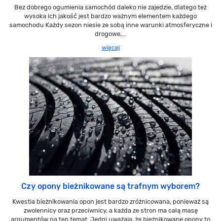
Bez dobrego ogumienia samochód daleko nie zajedzie, dlatego też
wysoka ich jakość jest bardzo ważnym elementem każdego
samochodu Każdy sezon niesie ze sobą inne warunki atmosferyczne i
drogowe,...
więcej
Czy opony bieżnikowane są trafnym wyborem?
Kwestia bieżnikowania opon jest bardzo zróżnicowana, ponieważ są
zwolennicy oraz przeciwnicy, a każda ze stron ma całą masę
argumentów na ten temat. Jedni uważają, że bieżnikowane opony to