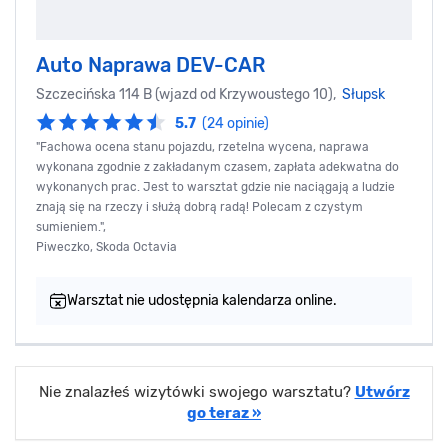
Auto Naprawa DEV-CAR
Szczecińska 114 B (wjazd od Krzywoustego 10),
Słupsk
5.7
(24 opinie)
"Fachowa ocena stanu pojazdu, rzetelna wycena, naprawa
wykonana zgodnie z zakładanym czasem, zapłata adekwatna do
wykonanych prac. Jest to warsztat gdzie nie naciągają a ludzie
znają się na rzeczy i służą dobrą radą! Polecam z czystym
sumieniem.",
Piweczko, Skoda Octavia
Warsztat nie udostępnia kalendarza online.
Nie znalazłeś wizytówki swojego warsztatu?
Utwórz
go teraz »