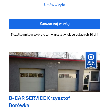
Umów wizytę
Zarezerwuj wizytę
3 użytkowników wybrało ten warsztat
w ciągu ostatnich 30 dni
B-CAR SERVICE Krzysztof
Borówka