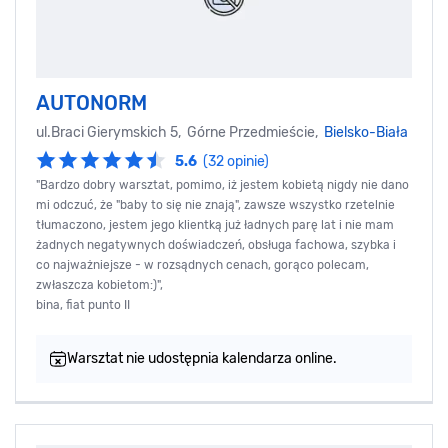
AUTONORM
ul.Braci Gierymskich 5, Górne Przedmieście,
Bielsko-Biała
5.6
(32 opinie)
"Bardzo dobry warsztat, pomimo, iż jestem kobietą nigdy nie dano
mi odczuć, że "baby to się nie znają", zawsze wszystko rzetelnie
tłumaczono, jestem jego klientką już ładnych parę lat i nie mam
żadnych negatywnych doświadczeń, obsługa fachowa, szybka i
co najważniejsze - w rozsądnych cenach, gorąco polecam,
zwłaszcza kobietom:)",
bina, fiat punto II
Warsztat nie udostępnia kalendarza online.