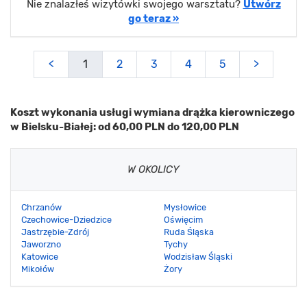
Nie znalazłeś wizytówki swojego warsztatu?
Utwórz
go teraz »
<
1
2
3
4
5
>
Koszt wykonania usługi wymiana drążka kierowniczego
w Bielsku-Białej: od 60,00 PLN do 120,00 PLN
W OKOLICY
Chrzanów
Mysłowice
Czechowice-Dziedzice
Oświęcim
Jastrzębie-Zdrój
Ruda Śląska
Jaworzno
Tychy
Katowice
Wodzisław Śląski
Mikołów
Żory